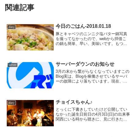
関連記事
今日のごはん-2018.01.18
diary
豚とキャベツのニンニク塩バター鍋写真
を撮ってなかったので、webから拝借こ
の鍋も簡単、早い、美味いです。もつ鍋
風でもあるかな？レシピ 豚バラしゃぶし
ゃぶ用（フツウの薄切りでも可）１５０
ｇぐらい キャベツ １／４玉 ニンニク
１片 バター ２...
サーバーダウンのお知らせ
server
3月の末から繋がらなくなっていますこの
Blog実は、Blogを稼働させているサーバ
ーの故障により落ちています。現在、代
替え品を準備中につき、もうしばらく通
常運用は出来ないものと思われます。
原因は、CPUを冷やす冷却クーラーが何
らかの事象で...
チョイスちゃん♪
diary
とっくに下書きしていたけど公開してい
なかった誕生日前日の4月3日(日)の出来事
関西にいる時から聴きに、見に行きたか
ったけど、都合が合わずにσ(￣。￣) オイ
ラが横浜に来てしまって、いつ聴けるか
わからなくなってしまった「チョイスち