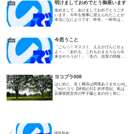
ゃん」メンバ...
明けましておめでとう御座います
diary
改めまして、あけましておめでとうござ
います。今年を無事に迎えられたことが
本当になによりです。昨年、一昨年は、
湘南海岸で迎えた元旦その前は実家暮ら
しで日頃より住んでいるところでしたの
で、あれこれとすることもあった訳で、
ギターを弾いた動画をアッ...
今思うこと
diary
「ごらっ！マスコミ ええかげんにせぇ
よ～」「あれも、これもおまえらなら出
来るやろうが！」「生の、信実の情報を
知らせるのが使命だろうが、それ以前に
考えて、せなあかんことがあるんとちゃ
うんか？！」などと、責任転嫁に近い感
情が湧いてくる今日この頃...
ヨコブラ008
diary
はじめに、全く横浜は関係ありませんm(_
_"m)ペコリ【終戦の日】約半世紀、私は
兵庫県西宮市の甲子園と名の付く所に住
んでいました。毎年、春と夏には甲子園
球場で高校野球が開催されます。夏の大
会では、その最中の8/15、必ず黙祷が行
われます。...
弾賀新年