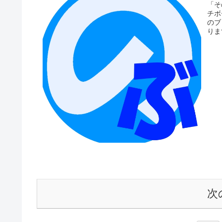
「そ
チボ
のブ
りま
次