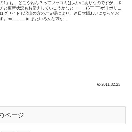
の1」は、どこやねん？ってツッコミは大いにありなのですが、ボ
チと更新状況もお伝えしていこうかなと・・・(6￣ ￣)ポリポリこ
ログサイトも沢山の方のご支援により、連日大賑わいになってお
す。m( __ __ )mまたいろんな方か...
2011.02.23
のページ