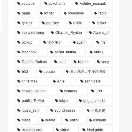
youtube
yokohama
kishibe_masaaki
hana
twitter
breedlove
radio
rynten
practice
oshio
flower
the wind song
Okazaki_Rynten
Ayumu_ni
pickup
ポケモン
zushi
life
facebook
social_button
ebisu
Dolphin Guitars
sumi
kishibe
sony
E52
google
東北地方太平洋沖地震
christmas
Anie
sann-cafe
tanaka_akihiro
tsubasa
109
publishToMixi
tokyo
gogo_satoshi
igusa_seiji
soundmesse
小松原俊
masa
server
enfini
ustream
maintenance
video
fried pride