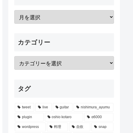
カテゴリー
タグ
tweet
live
guitar
nishimura_ayumu
plugin
oshio kotaro
α6000
wordpress
料理
自炊
snap