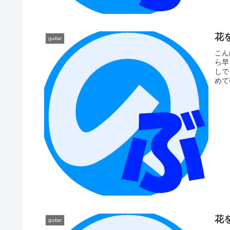
花
guitar
こん
ら早
しで
めて
花
guitar