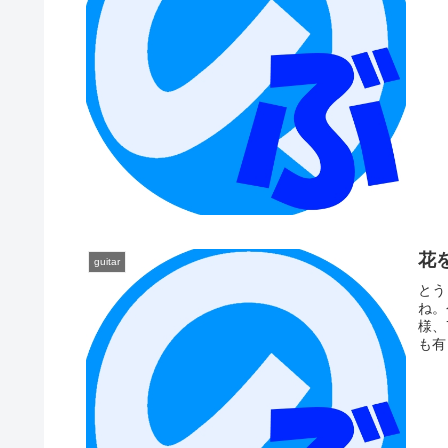
花
guitar
とう
ね。
様、
も有