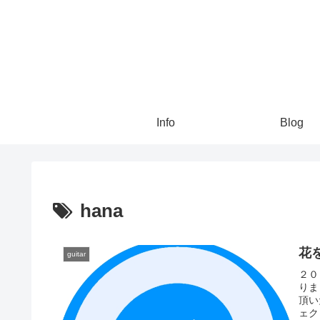
Info
Blog
hana
花
guitar
２０
りま
頂い
ェク