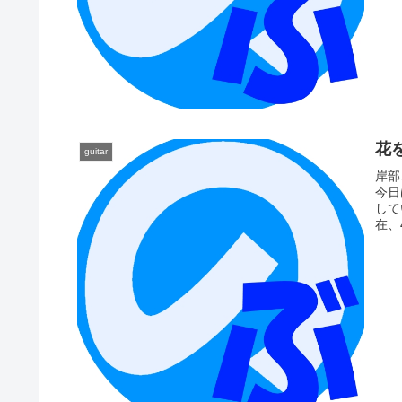
花
guitar
岸部
今日
して
在、