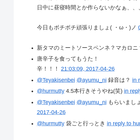
日中に昼寝時間とか作らないかなぁ、、
今日もボチボチ頑張りましょ( ・ω・)ノ
新タマのミートソースペンネ？マカロニ
唐辛子を食ってもうた！
辛！！！
21:03:09, 2017-04-26
@Teyakisenbei
@ayumu_ni
録音は？
in 
@hurmutty
4.5本行きそうやね(笑)
in rep
@Teyakisenbei
@ayumu_ni
もらいまし
2017-04-26
@hurmutty
袋ごと行っとき
in reply to h