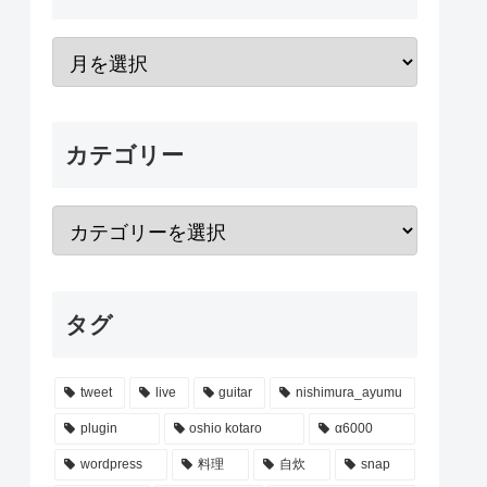
カテゴリー
タグ
tweet
live
guitar
nishimura_ayumu
plugin
oshio kotaro
α6000
wordpress
料理
自炊
snap