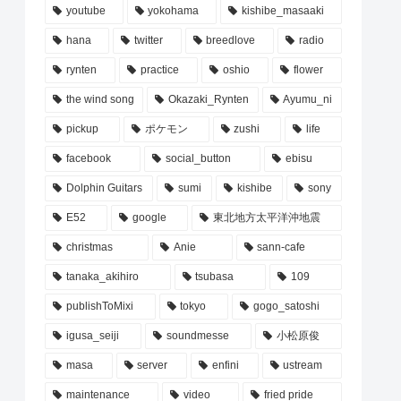
youtube
yokohama
kishibe_masaaki
hana
twitter
breedlove
radio
rynten
practice
oshio
flower
the wind song
Okazaki_Rynten
Ayumu_ni
pickup
ポケモン
zushi
life
facebook
social_button
ebisu
Dolphin Guitars
sumi
kishibe
sony
E52
google
東北地方太平洋沖地震
christmas
Anie
sann-cafe
tanaka_akihiro
tsubasa
109
publishToMixi
tokyo
gogo_satoshi
igusa_seiji
soundmesse
小松原俊
masa
server
enfini
ustream
maintenance
video
fried pride