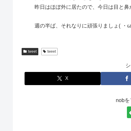
昨日はほぼ外に居たので、今日は目と鼻
週の半ば、それなりに頑張りましょ( ・ω
tweet
tweet
シ
X
nob