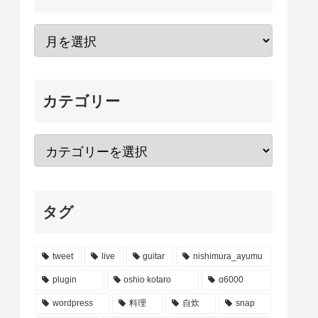
カテゴリー
タグ
tweet
live
guitar
nishimura_ayumu
plugin
oshio kotaro
α6000
wordpress
料理
自炊
snap