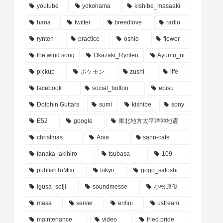
youtube
yokohama
kishibe_masaaki
hana
twitter
breedlove
radio
rynten
practice
oshio
flower
the wind song
Okazaki_Rynten
Ayumu_ni
pickup
ポケモン
zushi
life
facebook
social_button
ebisu
Dolphin Guitars
sumi
kishibe
sony
E52
google
東北地方太平洋沖地震
christmas
Anie
sann-cafe
tanaka_akihiro
tsubasa
109
publishToMixi
tokyo
gogo_satoshi
igusa_seiji
soundmesse
小松原俊
masa
server
enfini
ustream
maintenance
video
fried pride