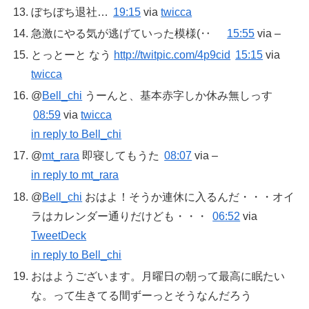
ぼちぼち退社…
19:15
via
twicca
急激にやる気が逃げていった模様(‥ゞ
15:55
via –
とっとーと なう
http://twitpic.com/4p9cid
15:15
via
twicca
@
Bell_chi
うーんと、基本赤字しか休み無しっす
08:59
via
twicca
in reply to Bell_chi
@
mt_rara
即寝してもうた
08:07
via –
in reply to mt_rara
@
Bell_chi
おはよ！そうか連休に入るんだ・・・オイ
ラはカレンダー通りだけども・・・
06:52
via
TweetDeck
in reply to Bell_chi
おはようございます。月曜日の朝って最高に眠たい
な。って生きてる間ずーっとそうなんだろう