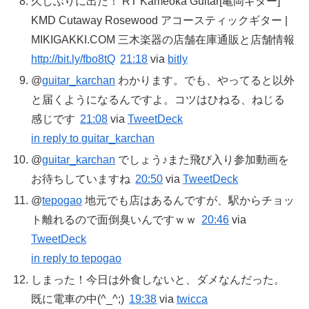
久しぶりに出た！ RT Kameoka Guitar[亀岡ギター]
KMD Cutaway Rosewood アコースティックギター |
MIKIGAKKI.COM 三木楽器の店舗在庫通販と店舗情報
http://bit.ly/fbo8tQ
21:18
via
bitly
@
guitar_karchan
わかります。でも、やってると以外
と届くようになるんですよ。コツはひねる、ねじる
感じです
21:08
via
TweetDeck
in reply to guitar_karchan
@
guitar_karchan
でしょう♪また飛び入り参加動画を
お待ちしていますね
20:50
via
TweetDeck
@
tepogao
地元でも店はあるんですが、駅からチョッ
ト離れるので面倒臭いんですｗｗ
20:46
via
TweetDeck
in reply to tepogao
しまった！今日は外食しないと、ダメなんだった。
既に電車の中(^_^;)
19:38
via
twicca