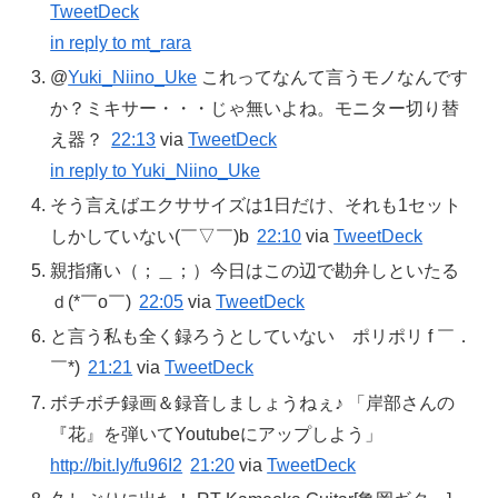
TweetDeck
in reply to mt_rara
@
Yuki_Niino_Uke
これってなんて言うモノなんです
か？ミキサー・・・じゃ無いよね。モニター切り替
え器？
22:13
via
TweetDeck
in reply to Yuki_Niino_Uke
そう言えばエクササイズは1日だけ、それも1セット
しかしていない(￣▽￣)b
22:10
via
TweetDeck
親指痛い（；＿；）今日はこの辺で勘弁しといたる
ｄ(*￣o￣)
22:05
via
TweetDeck
と言う私も全く録ろうとしていない ポリポリ f ￣．
￣*)
21:21
via
TweetDeck
ボチボチ録画＆録音しましょうねぇ♪ 「岸部さんの
『花』を弾いてYoutubeにアップしよう」
http://bit.ly/fu96I2
21:20
via
TweetDeck