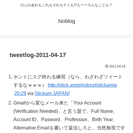
のぶのあれもこれもそれもナニも!?えーーそんなことも？
Noblog
tweetlog-2011-04-17
2011.04.18
ホントにスグ終わる練習（なら、わざわざツイート
するなｗｗｗ）
http://stick.am/p/nobzo
#stickamjp
20:29
via
Stickam JAPAN!
Gmailから変なメール来た「Your Account
(Verification Needed)」と言う題で、Full Name、
Account ID、Pasword、Profession、Birth Year、
Alternative Emailを書いて返信しろと。当然無視です