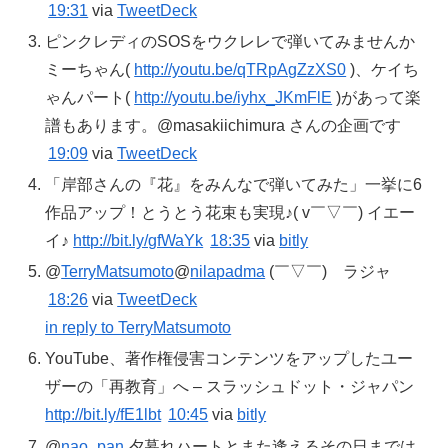
19:31
via
TweetDeck
ピンクレディのSOSをウクレレで弾いてみませんか
ミーちゃん(
http://youtu.be/qTRpAgZzXS0
)、ケイち
ゃんパート(
http://youtu.be/iyhx_JKmFlE
)があって楽
譜もあります。@masakiichimura さんの企画です
19:09
via
TweetDeck
「岸部さんの『花』をみんなで弾いてみた」一挙に6
作品アップ！とうとう花束も実現♪( v￣▽￣) イエー
イ♪
http://bit.ly/gfWaYk
18:35
via
bitly
@
TerryMatsumoto
@
nilapadma
(￣▽￣)ゞラジャ
18:26
via
TweetDeck
in reply to TerryMatsumoto
YouTube、著作権侵害コンテンツをアップしたユー
ザーの「再教育」へ – スラッシュドット・ジャパン
http://bit.ly/fE1lbt
10:45
via
bitly
@
nao_pan
夕暮れハートとまた逢えるその日までは