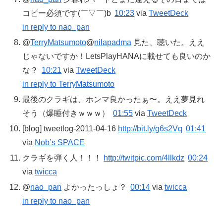
コピー必須です(￣▽￣)b
10:23
via
TweetDeck
in reply to nao_pan
@
TerryMatsumoto
@
nilapadma
見た、聴いた。ええ
じゃないですか！LetsPlayHANAに載せても良いのか
な？
10:21
via
TweetDeck
in reply to TerryMatsumoto
最後のクラギは、ホンマ良かったぁ〜。ええ夢見れ
そう（爆睡付きｗｗｗ）
01:55
via
TweetDeck
[blog] tweetlog-2011-04-16
http://bit.ly/g6s2Vq
01:41
via
Nob’s SPACE
クラギを弾く人！！！
http://twitpic.com/4llkdz
00:24
via
twicca
@
nao_pan
よかったっしょ？
00:14
via
twicca
in reply to nao_pan