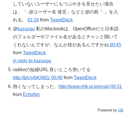
していないユーザーにもつぶやきを見せたい場合
は、「. @ユーザー名 発言」などと@の前「.」を入
れる。
01:16
from
TweetDeck
@
kazuogu
私のMacbookは、OpenOfficeだと日本語
のフォルダーやファイル名があるとチャンと開いて
くれないんですが、なんか技があるんですかね
00:45
from
TweetDeck
in reply to kazuogu
radikoの短縮URL 良いところ突いてる
http://bit.ly/bKWt2c
00:40
from
TweetDeck
熱くなってしまった。
http://www.nhk.or.jp/oyaji/
00:31
from
Echofon
Powered by
t2b