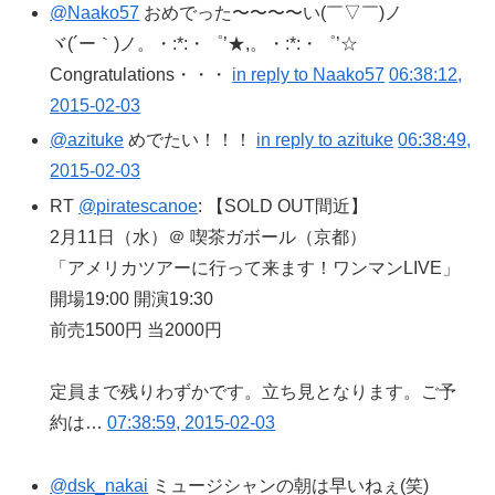
@Naako57
おめでった〜〜〜〜い(￣▽￣)ノ
ヾ(´ー｀)ノ。・:*:・゜’★,。・:*:・゜’☆
Congratulations・・・
in reply to Naako57
06:38:12,
2015-02-03
@azituke
めでたい！！！
in reply to azituke
06:38:49,
2015-02-03
RT
@piratescanoe
: 【SOLD OUT間近】
2月11日（水）＠ 喫茶ガボール（京都）
「アメリカツアーに行って来ます！ワンマンLIVE」
開場19:00 開演19:30
前売1500円 当2000円
定員まで残りわずかです。立ち見となります。ご予
約は…
07:38:59, 2015-02-03
@dsk_nakai
ミュージシャンの朝は早いねぇ(笑)