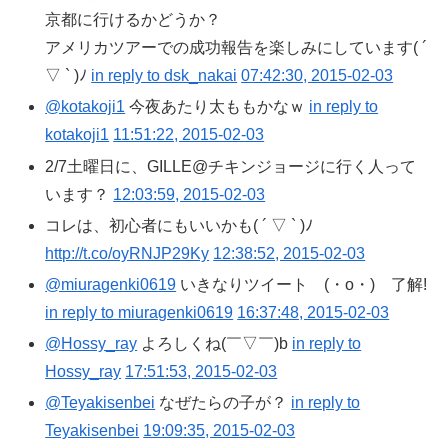
京都に行けるかどうか？
アメリカツアーでの成功報告を楽しみにしています( ´
▽ ` )ﾉ
in reply to dsk_nakai
07:42:30, 2015-02-03
@kotakoji1
今夜あたり太ももかなｗ
in reply to
kotakoji1
11:51:22, 2015-02-03
2/7土曜日に、GILLE@チキンジョージに行く人って
います？
12:03:59, 2015-02-03
コレは、初心者にもいいかも( ´ ▽ ` )ﾉ
http://t.co/oyRNJP29Ky
12:38:52, 2015-02-03
@miuragenki0619
いきなりツイート (・o・)ゞ了解!
in reply to miuragenki0619
16:37:48, 2015-02-03
@Hossy_ray
よろしくね(￣▽￣)b
in reply to
Hossy_ray
17:51:53, 2015-02-03
@Teyakisenbei
なぜたらの子が？
in reply to
Teyakisenbei
19:09:35, 2015-02-03