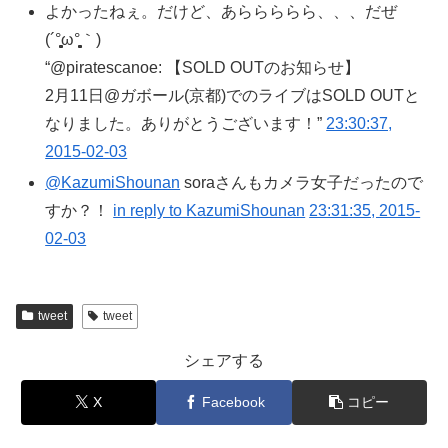
よかったねぇ。だけど、あららららら、、、だぜ
(´°̥̥̥̥̥̥̥̥ω°̥̥̥̥̥̥̥̥｀)
“@piratescanoe: 【SOLD OUTのお知らせ】
2月11日@ガボール(京都)でのライブはSOLD OUTと
なりました。ありがとうございます！”
23:30:37,
2015-02-03
@KazumiShounan
soraさんもカメラ女子だったので
すか？！
in reply to KazumiShounan
23:31:35, 2015-
02-03
tweet
tweet
シェアする
X
Facebook
コピー