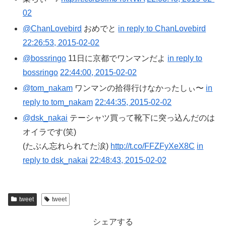
02
@ChanLovebird
おめでと
in reply to ChanLovebird
22:26:53, 2015-02-02
@bossringo
11日に京都でワンマンだよ
in reply to
bossringo
22:44:00, 2015-02-02
@tom_nakam
ワンマンの拾得行けなかったしぃ〜
in
reply to tom_nakam
22:44:35, 2015-02-02
@dsk_nakai
テーシャツ買って靴下に突っ込んだのは
オイラです(笑)
(たぶん忘れられてた涙)
http://t.co/FFZFyXeX8C
in
reply to dsk_nakai
22:48:43, 2015-02-02
tweet
tweet
シェアする