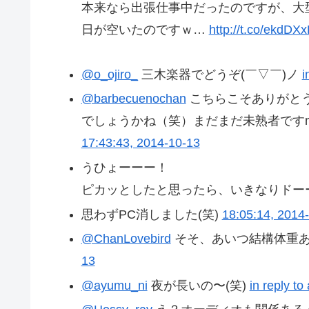
本来なら出張仕事中だったのですが、大
日が空いたのですｗ…
http://t.co/ekdDX
@o_ojiro_
三木楽器でどうぞ(￣▽￣)ノ
i
@barbecuenochan
こちらこそありがと
でしょうかね（笑）まだまだ未熟者ですm(_
17:43:43, 2014-10-13
うひょーーー！
ピカッとしたと思ったら、いきなりドーーーンと来
思わずPC消しました(笑)
18:05:14, 2014
@ChanLovebird
そそ、あいつ結構体重
13
@ayumu_ni
夜が長いの〜(笑)
in reply t