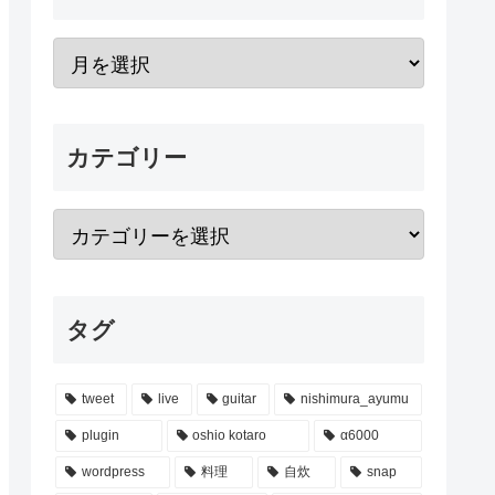
カテゴリー
タグ
tweet
live
guitar
nishimura_ayumu
plugin
oshio kotaro
α6000
wordpress
料理
自炊
snap