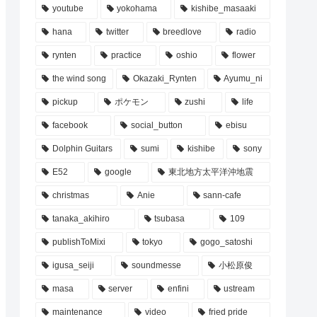
youtube
yokohama
kishibe_masaaki
hana
twitter
breedlove
radio
rynten
practice
oshio
flower
the wind song
Okazaki_Rynten
Ayumu_ni
pickup
ポケモン
zushi
life
facebook
social_button
ebisu
Dolphin Guitars
sumi
kishibe
sony
E52
google
東北地方太平洋沖地震
christmas
Anie
sann-cafe
tanaka_akihiro
tsubasa
109
publishToMixi
tokyo
gogo_satoshi
igusa_seiji
soundmesse
小松原俊
masa
server
enfini
ustream
maintenance
video
fried pride