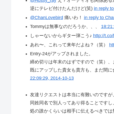
@Hossy_ray
え？オーディオも関係ある
逆にテレビ付けたんだけど(笑)
in reply 
@ChanLovebird
痛いわ！
in reply to Ch
Tommyは無事なのだろうか、、、
18:21
しゃーないからギター弾こう♪
http://t.
あれ〜、これって来年だよね？（笑）
ht
Entry-24がアップされました。
締め切りは年末のはずですので（笑）、
既にアップした貴女も貴方も、まだ間に合
22:09:29, 2014-10-13
友達リクエストは本当に有難いのですが
同姓同名で別人ってあり得ることですし
処の誰かくらいは相手に伝えるべきでは