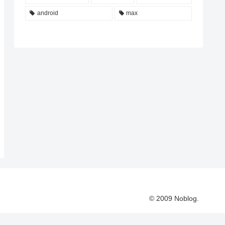
android
max
© 2009 Noblog.