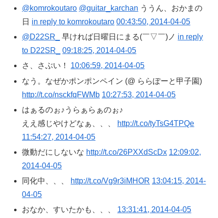
@komrokoutaro
@guitar_karchan
ううん、おかまの
日
in reply to komrokoutaro
00:43:50, 2014-04-05
@D22SR_
早ければ日曜日にまる(￣▽￣)ノ
in reply
to D22SR_
09:18:25, 2014-04-05
さ、さぶい！
10:06:59, 2014-04-05
なう。なぜかポンポンペイン (@ ららぽーと甲子園)
http://t.co/nsckfqFWMb
10:27:53, 2014-04-05
はぁるのぉ♪うらぁらぁのぉ♪
ええ感じやけどなぁ、、、
http://t.co/tyTsG4TPQe
11:54:27, 2014-04-05
微動だにしないな
http://t.co/26PXXdScDx
12:09:02,
2014-04-05
同化中、、、
http://t.co/Vg9r3iMHOR
13:04:15, 2014-
04-05
おなか、すいたかも、、、
13:31:41, 2014-04-05