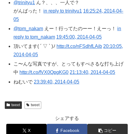
@trinityu1
ん？、、、一人で？
がんばった！
in reply to trinityu1
16:25:24, 2014-04-
05
@tom_nakam
えー！行ってたのーー！えーっ！
in
reply to tom_nakam
19:45:00, 2014-04-05
頂いてます( ´ ▽ ` )ﾉ
http://t.co/nFSdhfLAib
20:10:05,
2014-04-05
こ〜んな写真ですが、とってもすぺさるな打ち上げ
中
http://t.co/fVX0QpgKG0
21:13:40, 2014-04-05
ねむいで
23:39:40, 2014-04-05
tweet
tweet
シェアする
X
Facebook
コピー