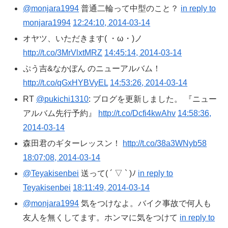
@monjara1994
普通二輪って中型のこと？
in reply to
monjara1994
12:24:10, 2014-03-14
オヤツ、いただきます( ・ω・)ノ
http://t.co/3MrVlxtMRZ
14:45:14, 2014-03-14
ぷう吉&なかぼん のニューアルバム！
http://t.co/qGxHYBVyEL
14:53:26, 2014-03-14
RT
@pukichi1310
: ブログを更新しました。 『ニュー
アルバム先行予約』
http://t.co/Dcfi4kwAhv
14:58:36,
2014-03-14
森田君のギターレッスン！
http://t.co/38a3WNyb58
18:07:08, 2014-03-14
@Teyakisenbei
送って( ´ ▽ ` )ﾉ
in reply to
Teyakisenbei
18:11:49, 2014-03-14
@monjara1994
気をつけなよ。バイク事故で何人も
友人を無くしてます。ホンマに気をつけて
in reply to