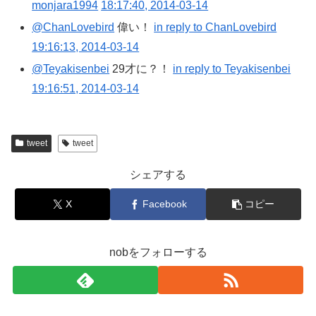
monjara1994
18:17:40, 2014-03-14
@ChanLovebird
偉い！
in reply to ChanLovebird
19:16:13, 2014-03-14
@Teyakisenbei
29才に？！
in reply to Teyakisenbei
19:16:51, 2014-03-14
tweet
tweet
シェアする
X
Facebook
コピー
nobをフォローする