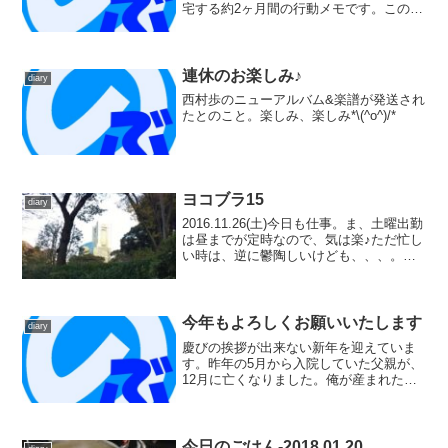
宅する約2ヶ月間の行動メモです。この夏
（と言っても初夏）は、関東方面に長期
出張しておりました。出張族な私ではあ
りますが、首都圏に長期で行くのは初め
てだったりしま...
連休のお楽しみ♪
diary
西村歩のニューアルバム&楽譜が発送され
たとのこと。楽しみ、楽しみ*\(^o^)/*
ヨコブラ15
diary
2016.11.26(土)今日も仕事。ま、土曜出勤
は昼までが定時なので、気は楽♪ただ忙し
い時は、逆に鬱陶しいけども、、、。そ
の分残業は付きますが(笑)てな事で、今日
は仕事帰りに中野サンプラザへ甲斐&コー
タローのツアー千秋楽に行くので、時間
潰...
今年もよろしくお願いいたします
diary
慶びの挨拶が出来ない新年を迎えていま
す。昨年の5月から入院していた父親が、
12月に亡くなりました。俺が産まれた時
には、それはそれは溺愛してくれたそ
う。哺乳瓶などの口を付けるものは、全
て煮沸消毒してたとか(笑)オヤジの母親と
そのお姉さんが、田...
今日のごはん-2018.01.20