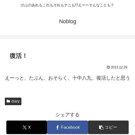
のぶのあれもこれもそれもナニも!?えーーそんなことも？
Noblog
復活！
2013.12.29
えーっと、たぶん、おそらく、十中八九、復活したと思う
diary
シェアする
X
Facebook
コピー