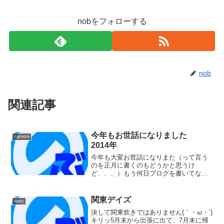
nobをフォローする
nob
関連記事
今年もお世話になりました
camera
2014年
今年も大変お世話になりまた（って言う
のを正月に書くのもどうかと思うけ
ど、、、）もう何日ブログを書いてない
のでしょうかm(。_。;))m ペコペコ…こ
の次はいつ書くのでしょうか(T▽T)アハ
ハ!年末は28日まで出張しておりまして、
関東デイズ
diary
30日まで勤...
決して関東炊きではありません(｀・ω・´)
キリッ5月末から出張に出て、7月末に帰