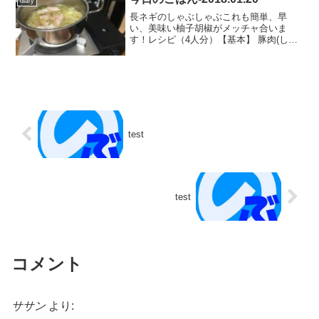
diary
長ネギのしゃぶしゃぶこれも簡単、早
い、美味い柚子胡椒がメッチャ合いま
す！レシピ（4人分）【基本】 豚肉(しゃ
ぶしゃぶ用)食べる分だけ 長ネギ(白い部
分)5本分くらい 柚子胡椒食べる時に●水
1000ml ＊白だし 50ml ＊めんつゆ(3倍
濃...
test
test
コメント
ササン
より: