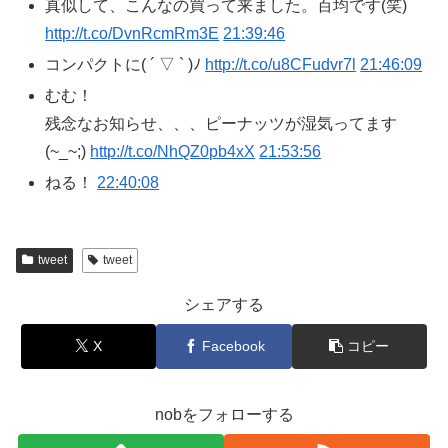
真似して、こんなの買って来ました。百均です(笑)
http://t.co/DvnRcmRm3E
21:39:46
コンパクトに( ´ ▽ ` )ﾉ
http://t.co/u8CFudvr7l
21:46:09
むむ！
残念なお知らせ、、、ピーナッツが湿気ってます
(~_~;)
http://t.co/NhQZ0pb4xX
21:53:56
ねる！
22:40:08
tweet
tweet
シェアする
X
Facebook
コピー
nobをフォローする