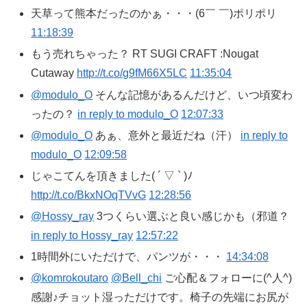
天草って熊本だったのかぁ・・・(6￣ ￣)ポリポリ
11:18:39
もう売れちゃった？ RT SUGI CRAFT :Nougat
Cutaway
http://t.co/g9fM66X5LC
11:35:04
@modulo_O
そんな記憶があるんだけど、いつ頃変わ
ったの？
in reply to modulo_O
12:07:33
@modulo_O
あぁ、意外と最近だね（汗）
in reply to
modulo_O
12:09:58
じゃこてんを頂きました( ´ ▽ ` )ﾉ
http://t.co/BkxNOqTVvG
12:28:56
@Hossy_ray
3つくらい選ぶと良い感じかも（邪道？
in reply to Hossy_ray
12:57:22
1時間外にいただけで、パンツが・・・
14:34:08
@komrokoutaro
@Bell_chi
ご心配＆フォローに(^人^)
感謝♪チョット湿っただけです。椅子の先端にお尻が