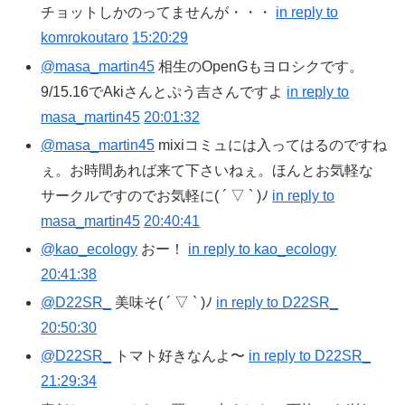
チョットしかのってませんが・・・
in reply to
komrokoutaro
15:20:29
@masa_martin45
相生のOpenGもヨロシクです。
9/15.16でAkiさんとぷう吉さんですよ
in reply to
masa_martin45
20:01:32
@masa_martin45
mixiコミュには入ってはるのですね
ぇ。お時間あれば来て下さいねぇ。ほんとお気軽な
サークルですのでお気軽に( ´ ▽ ` )ﾉ
in reply to
masa_martin45
20:40:41
@kao_ecology
おー！
in reply to kao_ecology
20:41:38
@D22SR_
美味そ( ´ ▽ ` )ﾉ
in reply to D22SR_
20:50:30
@D22SR_
トマト好きなんよ〜
in reply to D22SR_
21:29:34