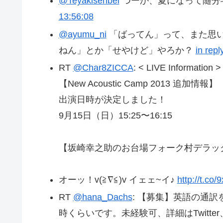
@Teyakisenbei
つーか、夏になって随分
13:56:08
@ayumu_ni
「ばってん」って、また思
ねん」とか「せやけど」やろか？
in rep
RT
@Char8ZICCA
: < LIVE Information >
【New Acoustic Camp 2013 追加情報】
出演日時が決定しました！
9月15日（日）15:25〜16:15
【坂崎幸之助のお台場フォーク村デラッ
オーッ！v(≧∇≦)v イェェ~イ♪
http://t.co
RT
@hana_Dachs
: 【募集】英語の通訳を
時くらいです。未経験可、詳細はTwitter、fa