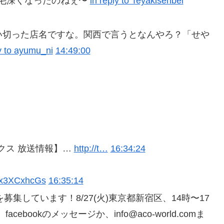
毛深くなったのねぇ〜
in reply to Teyakisenbei
い切った店名ですな。関西で言うとなんやろ？「せや
ly to ayumu_ni
14:49:00
クス 放送情報】…
http://t…
16:34:24
/9x3XCxhcGs
16:35:14
募集しています！8/27(火)東京都新宿区、14時〜17
cebookのメッセージか、info@aco-world.comま