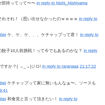
全部持ってって〜〜
in reply to Nishi_Nishiyama
それそれ！（思い出せなかったのｗｗｗｗ
in reply to
bei
ケ、ケ、ケ、、、ケチャップって君！
in reply to
の餃子10人前挑戦！って今でもあるのかな？
in reply
すか？( →_→)ジロ!
in reply to raranaaa
21:17:22
bei
ケチャップって家に無いもんなぁ〜。ソースも
9:41
bei
和食党と言って頂きたい！
in reply to