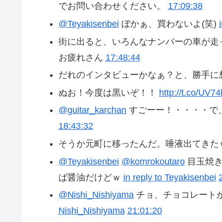
でお問い合わせください。
17:09:38
@Teyakisenbei
ぼかぁ、買わないよ(笑)
街に出ると、いろんなナンバーの車が走
お疲れさん
17:48:44
だれのインタビューかなぁ？と、勝手に
ぬお！今度は黒いぞ！！
http://t.co/UV
@guitar_karchan
すごーー！・・・・で
18:43:32
そうか元町に移ったんだ。唾液出てきた
@Teyakisenbei
@komrokoutaro
目玉焼き
ば醤油だけどｗ
in reply to Teyakisenbei
@Nishi_Nishiyama
チョ、チョコレート
Nishi_Nishiyama
21:01:20