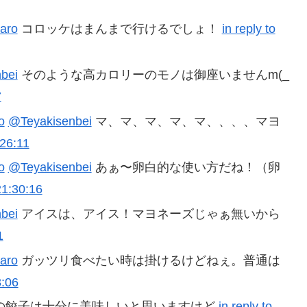
aro
コロッケはまんまで行けるでしょ！
in reply to
bei
そのような高カロリーのモノは御座いませんm(_
7
o
@Teyakisenbei
マ、マ、マ、マ、マ、、、、マヨ
26:11
o
@Teyakisenbei
あぁ〜卵白的な使い方だね！（卵
21:30:16
bei
アイスは、アイス！マヨネーズじゃぁ無いから
1
aro
ガッツリ食べたい時は掛けるけどねぇ。普通は
3:06
の餃子は十分に美味しいと思いますけど
in reply to