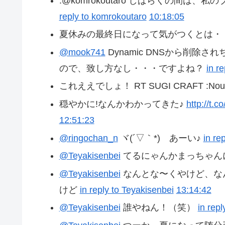
.@komrokoutaro しばらくの間
reply to komrokoutaro
10:18:05
夏休みの最終日になって気がつくとは・・・
@mook741
Dynamic DNSから削除さ
ので、致し方なし・・・ですよね？
in r
これええでしょ！ RT SUGI CRAFT :Noug
穏やかに!なんかわかってきた♪
http://t
12:51:23
@ringochan_n
ヾ(´▽｀*)ゝあーい♪
in re
@Teyakisenbei
てるにゃんかまっちゃん
@Teyakisenbei
なんとな〜くやけど、な
けど
in reply to Teyakisenbei
13:14:42
@Teyakisenbei
誰やねん！（笑）
in rep