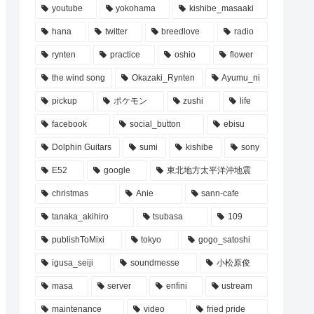
youtube
yokohama
kishibe_masaaki
hana
twitter
breedlove
radio
rynten
practice
oshio
flower
the wind song
Okazaki_Rynten
Ayumu_ni
pickup
ポケモン
zushi
life
facebook
social_button
ebisu
Dolphin Guitars
sumi
kishibe
sony
E52
google
東北地方太平洋沖地震
christmas
Anie
sann-cafe
tanaka_akihiro
tsubasa
109
publishToMixi
tokyo
gogo_satoshi
igusa_seiji
soundmesse
小松原俊
masa
server
enfini
ustream
maintenance
video
fried pride