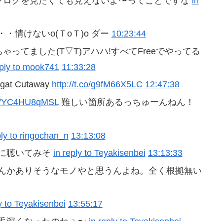
は、私のブログを見たくても見えないよ〜ってことですな
in
情けないo(ＴoＴ)o ダー
10:23:44
れちゃってました(T▽T)アハハ!すべてFreeでやってる
eply to mook741
11:33:28
at Cutaway
http://t.co/g9fM66X5LC
12:47:38
.co/YC4HU8qMSL
難しい箇所あるっちゅーんねん！
ply to ringochan_n
13:13:08
に聴いてみそ
in reply to Teyakisenbei
13:13:33
んかありそうなモノやと思うんよね。全く根拠無い
ly to Teyakisenbei
13:55:17