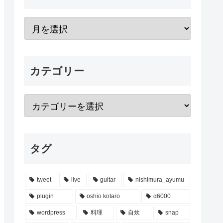
カテゴリー
タグ
tweet
live
guitar
nishimura_ayumu
plugin
oshio kotaro
α6000
wordpress
料理
自炊
snap