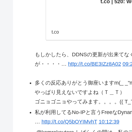
t.co | 520: 
t.co
もしかしたら、DDNSの更新が出来て
が・・・・…
http://t.co/BE3IZz8A02
09:
多くの反応ありがとう御座いますm(_ _"
やっぱり見えないですよね（Ｔ＿Ｔ）
ゴニョゴニョやってみます。。。。(( T_
私が利用してるNo-IPと言うFreeなDyn
…
http://t.co/Q5bOYIMvhT
10:12:39