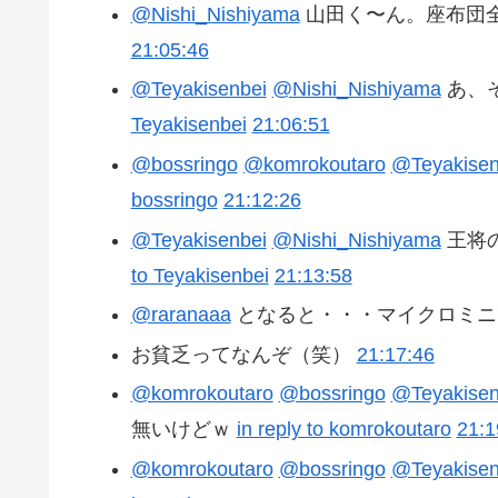
@Nishi_Nishiyama
山田く〜ん。座布団
21:05:46
@Teyakisenbei
@Nishi_Nishiyama
あ、
Teyakisenbei
21:06:51
@bossringo
@komrokoutaro
@Teyakisen
bossringo
21:12:26
@Teyakisenbei
@Nishi_Nishiyama
王将
to Teyakisenbei
21:13:58
@raranaaa
となると・・・マイクロミニで
お貧乏ってなんぞ（笑）
21:17:46
@komrokoutaro
@bossringo
@Teyakisen
無いけどｗ
in reply to komrokoutaro
21:1
@komrokoutaro
@bossringo
@Teyakisen