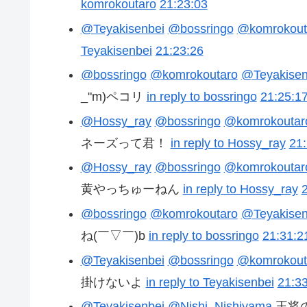
komrokoutaro
21:23:03
@Teyakisenbei
@bossringo
@komrokout
Teyakisenbei
21:23:26
@bossringo
@komrokoutaro
@Teyakisen
_"m)ペコリ
in reply to bossringo
21:25:1
@Hossy_ray
@bossringo
@komrokoutar
ネーズって君！
in reply to Hossy_ray
21:
@Hossy_ray
@bossringo
@komrokoutar
黄やっちゅーねん
in reply to Hossy_ray
@bossringo
@komrokoutaro
@Teyakisen
ね(￣▽￣)b
in reply to bossringo
21:31:2
@Teyakisenbei
@bossringo
@komrokout
掛けないよ
in reply to Teyakisenbei
21:3
@Teyakisenbei
@Nishi_Nishiyama
王将