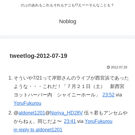
のぶのあれもこれもそれもナニも!?えーーそんなことも？
Noblog
tweetlog-2012-07-19
2012.07.20
そういや7/21って岸部さんのライブが西宮浜であった
ような・・・これだ！「７月２１日（土） 新西宮
ヨットハーバー内 シャイニーホール」
23:52
via
YoruFukurou
@
aldonet1201
@
Noriya_HD28V
伍々君もアンセムや
からねぇ。同じだよ〜
23:41
via
YoruFukurou
in reply to aldonet1201