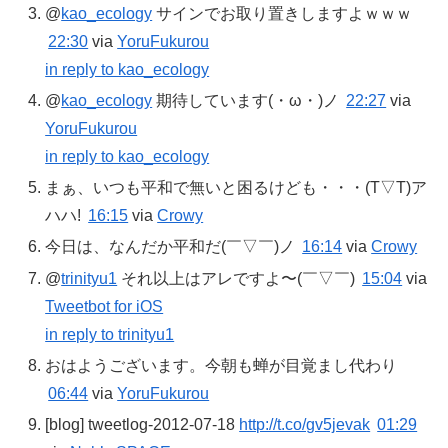
@
kao_ecology
サインでお取り置きしますよｗｗｗ
22:30
via
YoruFukurou
in reply to kao_ecology
@
kao_ecology
期待しています(・ω・)ノ
22:27
via
YoruFukurou
in reply to kao_ecology
まぁ、いつも平和で無いと困るけども・・・(T▽T)ア
ハハ!
16:15
via
Crowy
今日は、なんだか平和だ(￣▽￣)ノ
16:14
via
Crowy
@
trinityu1
それ以上はアレですよ〜(￣▽￣)
15:04
via
Tweetbot for iOS
in reply to trinityu1
おはようございます。今朝も蝉が目覚まし代わり
06:44
via
YoruFukurou
[blog] tweetlog-2012-07-18
http://t.co/gv5jevak
01:29