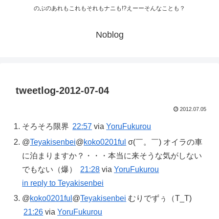
のぶのあれもこれもそれもナニも!?えーーそんなことも？
Noblog
tweetlog-2012-07-04
2012.07.05
そろそろ限界
22:57
via
YoruFukurou
@
Teyakisenbei
@
koko0201ful
σ(￣。￣) オイラの車
に泊まりますか？・・・本当に来そうな気がしない
でもない（爆）
21:28
via
YoruFukurou
in reply to Teyakisenbei
@
koko0201ful
@
Teyakisenbei
むりでずぅ（T_T)
21:26
via
YoruFukurou