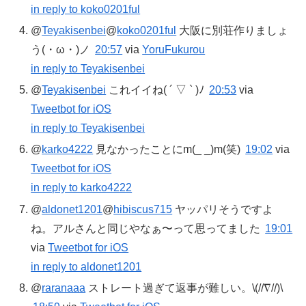
in reply to koko0201ful
@
Teyakisenbei
@
koko0201ful
大阪に別荘作りましょ
う(・ω・)ノ
20:57
via
YoruFukurou
in reply to Teyakisenbei
@
Teyakisenbei
これイイね( ´ ▽ ` )ﾉ
20:53
via
Tweetbot for iOS
in reply to Teyakisenbei
@
karko4222
見なかったことにm(_ _)m(笑)
19:02
via
Tweetbot for iOS
in reply to karko4222
@
aldonet1201
@
hibiscus715
ヤッパリそうですよ
ね。アルさんと同じやなぁ〜って思ってました
19:01
via
Tweetbot for iOS
in reply to aldonet1201
@
raranaaa
ストレート過ぎて返事が難しい。\(//∇//)\