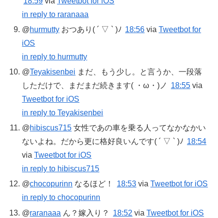
18:59
via
Tweetbot for iOS
in reply to raranaaa
@
hurmutty
おつあり( ´ ▽ ` )ﾉ
18:56
via
Tweetbot for
iOS
in reply to hurmutty
@
Teyakisenbei
まだ、もう少し。と言うか、一段落
しただけで、まだまだ続きます( ・ω・)ノ
18:55
via
Tweetbot for iOS
in reply to Teyakisenbei
@
hibiscus715
女性であの車を乗る人ってなかなかい
ないよね。だから更に格好良いんです( ´ ▽ ` )ﾉ
18:54
via
Tweetbot for iOS
in reply to hibiscus715
@
chocopurinn
なるほど！
18:53
via
Tweetbot for iOS
in reply to chocopurinn
@
raranaaa
ん？嫁入り？
18:52
via
Tweetbot for iOS