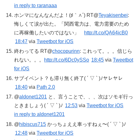
in reply to raranaaa
ホンマになんなんだよ！(♯｀∧´) RT@
Teyakisenbei
:
悔しくて涙が出た。「関西電力は、電力需要のため
に再稼働したいのではない」
http://t.co/QA64icB0
18:47
via
Tweetbot for iOS
終わってる RT@
chocopurinn
: これって。。。信じら
れない。。。
http://t.co/6Dc0ySSo
18:45
via
Tweetbot
for iOS
サブイベント？も滞り無く終了( ´ ▽ ` )ﾉヤレヤレ
18:40
via
Path 2.0
@
aldonet1201
と、言うことで、、、次はソモギ行っ
ときましょう( ´ ▽ ` )ﾉ
12:53
via
Tweetbot for iOS
in reply to aldonet1201
@
hibiscus715
かっちょええ車っすねぇ〜( ´ ▽ ` )ﾉ
12:48
via
Tweetbot for iOS