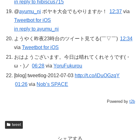
in reply to hibiscus715
@
ayumu_ni
ボヤキ大会でもやりますか！
12:37
via
Tweetbot for iOS
in reply to ayumu_ni
ようやく昨夜23時台のツイート見てる(￣▽￣)
12:34
via
Tweetbot for iOS
おはようございます。今日は晴れてくれそうです(・
ω・)ノ
06:28
via
YoruFukurou
[blog] tweetlog-2012-07-03
http://t.co/iDuOGzqY
01:26
via
Nob’s SPACE
Powered by
t2b
tweet
シェアする