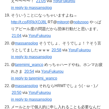
え〜〜〜〜！
21:05
via
YoruFukurou
in reply to massansolog
そういうことになっちゃいますよね→
http://t.co/RRkXOJ8L
RT@
mitorot
:@
nobzooo
やっぱ
りアピール度の問題だから団体行動だと思います。
21:04
via
YoruFukurou
@
massansolog
そうでしょ、そうでしょ！？そう言
うとしてましたｗｗｗ
20:58
via
YoruFukurou
in reply to massansolog
@
taremimi_wanco
めっちゃハードやね。ホンマお疲
れさま
20:54
via
YoruFukurou
in reply to taremimi_wanco
@
massansolog
それならHRMTでしょう(・ω・)ノ
20:50
via
YoruFukurou
in reply to massansolog
メールとかで個人的に申し入れることも必要なんだ