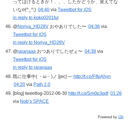
ってはけるときか！、、、したかどうか、覚えてな
いなσ(^_^;)
04:40
via
Tweetbot for iOS
in reply to koko0201ful
@
Noriya_HD28V
おやありでした〜
04:38
via
Tweetbot for iOS
in reply to Noriya_HD28V
@
raranaaa
おつありでしたぜぇ〜
04:38
via
Tweetbot for iOS
in reply to raranaaa
既に仕事中( ・ω・)ノ [pic] —
http://t.co/FfIpAhyn
04:20
via
Path 2.0
[blog] tweetlog-2012-06-30
http://t.co/Sm0p3qdf
01:26
via
Nob’s SPACE
Powered by
t2b