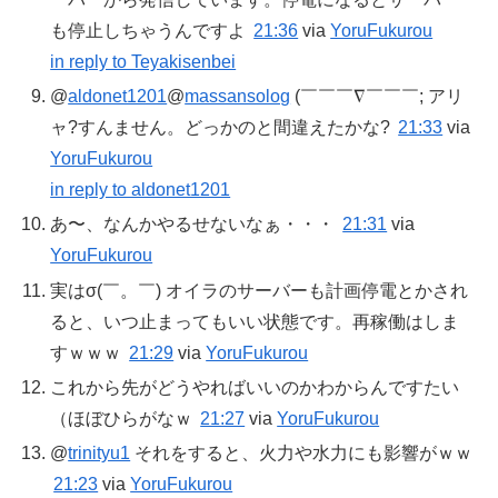
も停止しちゃうんですよ
21:36
via
YoruFukurou
in reply to Teyakisenbei
@
aldonet1201
@
massansolog
(￣￣￣∇￣￣￣; アリ
ャ?すんません。どっかのと間違えたかな?
21:33
via
YoruFukurou
in reply to aldonet1201
あ〜、なんかやるせないなぁ・・・
21:31
via
YoruFukurou
実はσ(￣。￣) オイラのサーバーも計画停電とかされ
ると、いつ止まってもいい状態です。再稼働はしま
すｗｗｗ
21:29
via
YoruFukurou
これから先がどうやればいいのかわからんですたい
（ほぼひらがなｗ
21:27
via
YoruFukurou
@
trinityu1
それをすると、火力や水力にも影響がｗｗ
21:23
via
YoruFukurou