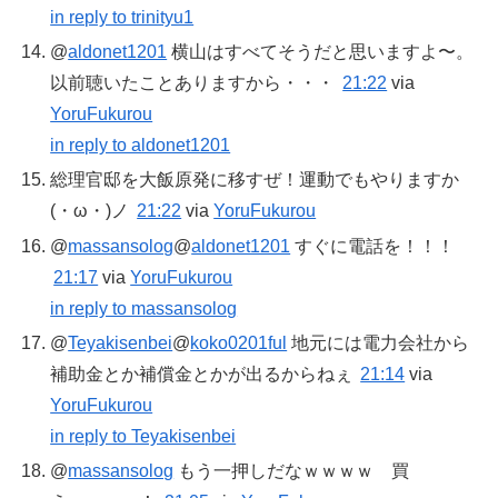
in reply to trinityu1
@
aldonet1201
横山はすべてそうだと思いますよ〜。
以前聴いたことありますから・・・
21:22
via
YoruFukurou
in reply to aldonet1201
総理官邸を大飯原発に移すぜ！運動でもやりますか
(・ω・)ノ
21:22
via
YoruFukurou
@
massansolog
@
aldonet1201
すぐに電話を！！！
21:17
via
YoruFukurou
in reply to massansolog
@
Teyakisenbei
@
koko0201ful
地元には電力会社から
補助金とか補償金とかが出るからねぇ
21:14
via
YoruFukurou
in reply to Teyakisenbei
@
massansolog
もう一押しだなｗｗｗｗ 買