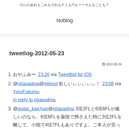
のぶのあれもこれもそれもナニも!?えーーそんなことも？
Noblog
tweetlog-2012-05-23
2012.05.24
おやふみ〜
23:26
via
Tweetbot for iOS
@
nilapadma
@
mitorot
欲しいぃぃぃぃぃ！
23:08
via
YoruFukurou
in reply to nilapadma
@
guitar_karchan
@
nilapadma
3弦2FLと6弦6FLが厳
しいのなら、6弦6FLを薬指で押さえた時に3弦2FLを
離して、小指で4弦7FLもありですよ。ご本人が言っ