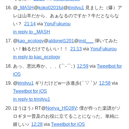
@
_MASH
@
koko0201ful
@
trinityu1
見ました（爆）ア
レは山羊だから、あぁなるのですか？牛だとならな
い？
21:14
via
YoruFukurou
in reply to _MASH
@
kao_ecology
@
aldonet1201
@
inst___
弾いてみた
い！触るだけでもいい！！
21:13
via
YoruFukurou
in reply to kao_ecology
あっ、恵比寿か、、、(⌒-⌒; )
12:59
via
Tweetbot for
iOS
@
trinityu1
ギリだけどw一歩進歩( ´ ▽ ` )ﾉ
12:58
via
Tweetbot for iOS
in reply to trinityu1
ほうほう♪ RT@
Noriya_HD28V
: 僕が作った楽譜がソ
ロギター普及のお役に立てることになった。単純に
嬉しい♪
12:28
via
Tweetbot for iOS