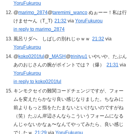
YoruFukurou
@
marimo_2874
@
taremimi_wanco
ぬぉーー！私は行
けませ〜ん（T_T)
21:32
via
YoruFukurou
in reply to marimo_2874
風呂リダへ しばしの別れじゃｗｗ
21:32
via
YoruFukurou
@
koko0201ful
@
_MASH
@
trinityu1
いやいや、たぶん
あのおじさんの腕がポイントでは？（爆）
21:31
via
YoruFukurou
in reply to koko0201ful
キンモクセイの難関コードチェンジですが、フォー
ムを変えたらかなり良い感じなりました。ちなみに
前よりもっと指をたたまないといけないのですがね
（笑）たぶん岸辺さんならこういうフォームになる
んじゃないかなぁ〜なんてやってみたら、良い感じ
でしたｗ
21:29
via
YoruFukurou