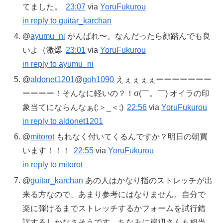
てました。
23:07
via
YoruFukurou
in reply to guitar_karchan
@
ayumu_ni
がんばれ〜。なんだったら顔踏んでも良
いよ（激爆
23:01
via
YoruFukurou
in reply to ayumu_ni
@
aldonet1201
@
goh1090
えぇぇぇぇーーーーーーー
ーーーー！そんなに軽いの？！σ(￣。￣) オイラの印
象当てにならんなぁ(;＞_＜;)
22:56
via
YoruFukurou
in reply to aldonet1201
@
mitorot
もれなく付いてくるんですか？明日の朝買
います！！！
22:55
via
YoruFukurou
in reply to mitorot
@
guitar_karchan
あの人はかなり指のストレッチが出
来る方なので、あまり参考にはなりません。自分で
楽に弾けるまでストレッチするかフォームを試行錯
誤するしかなさそうです。ちなみに岸辺さんも相当