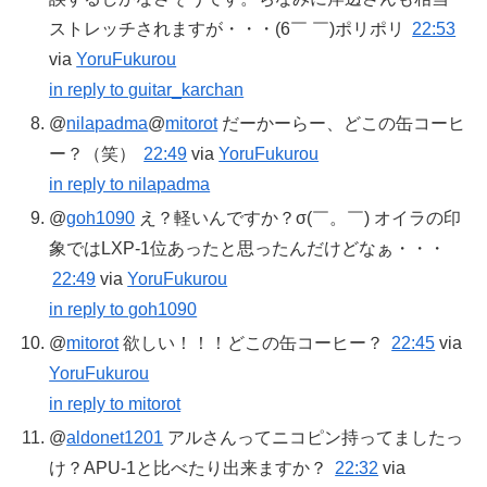
ストレッチされますが・・・(6￣ ￣)ポリポリ
22:53
via
YoruFukurou
in reply to guitar_karchan
@
nilapadma
@
mitorot
だーかーらー、どこの缶コーヒ
ー？（笑）
22:49
via
YoruFukurou
in reply to nilapadma
@
goh1090
え？軽いんですか？σ(￣。￣) オイラの印
象ではLXP-1位あったと思ったんだけどなぁ・・・
22:49
via
YoruFukurou
in reply to goh1090
@
mitorot
欲しい！！！どこの缶コーヒー？
22:45
via
YoruFukurou
in reply to mitorot
@
aldonet1201
アルさんってニコピン持ってましたっ
け？APU-1と比べたり出来ますか？
22:32
via