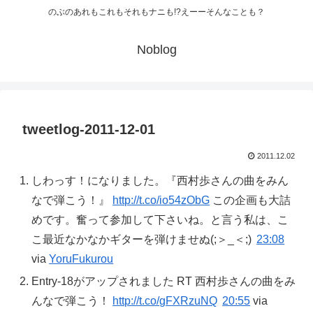
のぶのあれもこれもそれもナニも!?えーーそんなことも？
Noblog
tweetlog-2011-12-01
2011.12.02
しわっす！になりました。『西村歩さんの曲をみん
なで弾こう！』
http://t.co/io54zObG
この企画も大詰
めです。奮って参加して下さいね。と言う私は、こ
こ最近なかなかギターを弾けませぬ(;＞_＜;)
23:08
via
YoruFukurou
Entry-18がアップされました RT 西村歩さんの曲をみ
んなで弾こう！
http://t.co/gFXRzuNQ
20:55
via