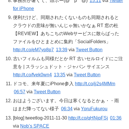
事務所が暑くて、頭ボー(@￣ρ￣@)
15:11
via
Twitter
for iPhone
便利だけど、同期されたくないものも同期されると
クラウドの意味が無いんじゃ無いかなぁ RT 窓の杜
【REVIEW】あちこちのWebサービスに散らばった
ファイルをひとまとめに集約「SocialFolders」
http://t.co/eM7yp8p7
13:39
via
Tweet Button
古いフィルムも同様だとか RT 古いセルロイドにご注
意を | スラッシュドット・ジャパン サイエンス
http://t.co/fvek0wn4
13:35
via
Tweet Button
ドコモ、来年夏にiPhone参入
http://t.co/jj2s4MMm
06:57
via
Tweet Button
おはようございます。今日は寒くなるとかぁ・・雨
はまだ降ってない様子
06:34
via
YoruFukurou
[blog] tweetlog-2011-11-30
http://t.co/qHNjpFSj
01:36
via
Nob’s SPACE