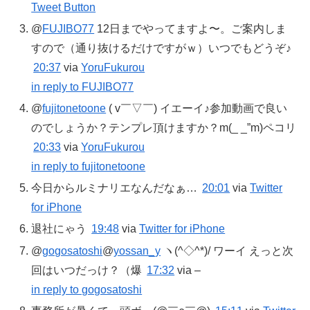
Tweet Button
@
FUJIBO77
12日までやってますよ〜。ご案内しま
すので（通り抜けるだけですがｗ）いつでもどうぞ♪
20:37
via
YoruFukurou
in reply to FUJIBO77
@
fujitonetoone
( v￣▽￣) イエーイ♪参加動画で良い
のでしょうか？テンプレ頂けますか？m(_ _”m)ペコリ
20:33
via
YoruFukurou
in reply to fujitonetoone
今日からルミナリエなんだなぁ…
20:01
via
Twitter
for iPhone
退社にゃう
19:48
via
Twitter for iPhone
@
gogosatoshi
@
yossan_y
ヽ(^◇^*)/ ワーイ えっと次
回はいつだっけ？（爆
17:32
via –
in reply to gogosatoshi