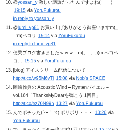
@
yossan_y
激しい議論だったんですよね(;一一)
19:15
via
YoruFukurou
in reply to yossan_y
@
lumi_vp81
お買い上げありがとう御座いますm(_
_”m)ペコリ
19:14
via
YoruFukurou
in reply to lumi_vp81
便乗ブログ書きましたｗｗｗ m(。_。;))m ペコペ
コ…
15:15
via
YoruFukurou
[blog] アイスクリーム配信について
http://t.co/w95M6vTj
15:08
via
Nob’s SPACE
岡崎倫典の Acoustic Wind – Ryntenバイエル～
vol.164「ThanksMyDearを弾こう 1回目」
http://t.co/ez70N99n
13:27
via
YoruFukurou
んでポチッた(´〜｀ヾ) ポリポリ・・・
13:26
via
YoruFukurou
で、まったくギター弾けず(T▽T)アハハ!
12:12
via