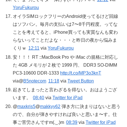
YoruFukurou
オイラSIMロックフリーのAndroid使ってるけど回線
はソフバン。毎月の支払いは7〜8千円程度。ってな
ことを考えてると、iPhone買っても実質なんも変わ
らないってことだよな・・・と昨日の夜から悩みま
くりｗ
12:11
via
YoruFukurou
安！！！ RT ::MacBook Pro や iMac の規格に対応し
た 4GB メモリが 2 枚で 1999 円、 DDR3 SO-DIMM
PC3-10600 DDR-1333
http://t.co/MP3o3knT
via@
B5notecom
11:18
via
Tweet Button
起きてしまったと言わざるを得ない。おはようござ
います。
08:40
via
Twitter for iPad
@
maxkris5
@
makkyy62
弾き方に決まりはないと思う
ので、自分が弾きやすければ良いと思いま〜す。仕
事ご苦労さんですm(._.)m
08:39
via
Twitter for iPad