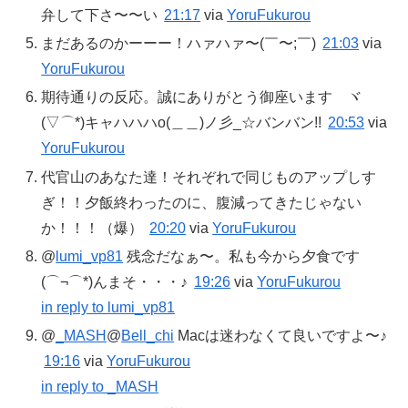
弁して下さ〜〜い
21:17
via
YoruFukurou
まだあるのかーーー！ハァハァ〜(￣〜;￣)
21:03
via
YoruFukurou
期待通りの反応。誠にありがとう御座います ヾ
(▽⌒*)キャハハハo(＿＿)ノ彡_☆バンバン!!
20:53
via
YoruFukurou
代官山のあなた達！それぞれで同じものアップしす
ぎ！！夕飯終わったのに、腹減ってきたじゃない
か！！！（爆）
20:20
via
YoruFukurou
@
lumi_vp81
残念だなぁ〜。私も今から夕食です
(⌒¬⌒*)んまそ・・・♪
19:26
via
YoruFukurou
in reply to lumi_vp81
@
_MASH
@
Bell_chi
Macは迷わなくて良いですよ〜♪
19:16
via
YoruFukurou
in reply to _MASH