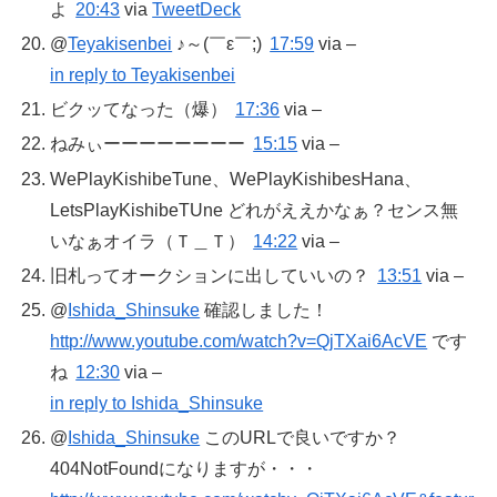
よ
20:43
via
TweetDeck
@
Teyakisenbei
♪～(￣ε￣;)
17:59
via –
in reply to Teyakisenbei
ビクッてなった（爆）
17:36
via –
ねみぃーーーーーーーー
15:15
via –
WePlayKishibeTune、WePlayKishibesHana、
LetsPlayKishibeTUne どれがええかなぁ？センス無
いなぁオイラ（Ｔ＿Ｔ）
14:22
via –
旧札ってオークションに出していいの？
13:51
via –
@
Ishida_Shinsuke
確認しました！
http://www.youtube.com/watch?v=QjTXai6AcVE
です
ね
12:30
via –
in reply to Ishida_Shinsuke
@
Ishida_Shinsuke
このURLで良いですか？
404NotFoundになりますが・・・