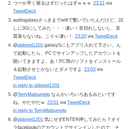
つーか早く寝るはずだったはずｗｗｗ
23:21
via
TweetDeck
audiogalaxyさっきまでwifiで繋いでいたんだけど、試
しに3Gにしてみた・・・凄い！音切れしないし、音
質落ちないね。こりゃ凄い！
23:20
via
TweetDeck
@
aldonet1201
galaxySにもアプリ入れて下さい。ん
で起動したら、PCでサインアップしたアカウントを
聴いてきますよ。あ！PC用のソフトをインストール
＆起動させとかないとダメですよ
23:03
via
TweetDeck
in reply to aldonet1201
@
TerryMatsumoto
なんかいろいろあるみたいです
ね。やだやだｗ
23:01
via
TweetDeck
in reply to TerryMatsumoto
@
aldonet1201
気にせずENTER押してみたら？オイ
ラfacebookのアカウントでサインインしたので、そ