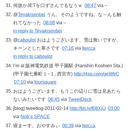
何故かJETを口ずさんでるなうｗ
08:47
via –
@
Teyakisenbei
うん。そのようですね。な～んも触
れてなかった
08:08
via –
in reply to Teyakisenbei
@
caboulot
おはようございます。雪は無いですが、
キーンとした寒さです
07:16
via
twicca
in reply to caboulot
I’m at 阪神電気鉄道 甲子園駅 (Hanshin Koshien Sta.)
(甲子園七番町１−１, 西宮市)
http://4sq.com/geWtrC
07:10
via
foursquare
おはようございます。もうこの辺りに雪は見あたら
ないみたいです
06:45
via
TweetDeck
[blog] tweetlog-2011-02-14
http://bit.ly/f08XjU
03:00
via
Nob’s SPACE
寝まーす。おやすみぃ
00:39
via
twicca