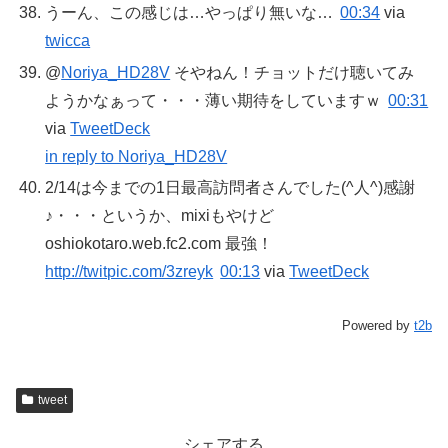
うーん、この感じは…やっぱり無いな…
00:34
via
twicca
@
Noriya_HD28V
そやねん！チョットだけ聴いてみ
ようかなぁって・・・薄い期待をしていますｗ
00:31
via
TweetDeck
in reply to Noriya_HD28V
2/14は今までの1日最高訪問者さんでした(^人^)感謝
♪・・・というか、mixiもやけど
oshiokotaro.web.fc2.com 最強！
http://twitpic.com/3zreyk
00:13
via
TweetDeck
Powered by
t2b
tweet
シェアする