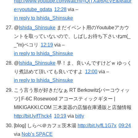
http://www.youtube.com/watchv=QjTXai6AcVE&featur
e=youtube_gdata
12:28
via –
in reply to Ishida_Shinsuke
@
Ishida_Shinsuke
まだイベント用のYoutubeアカウ
ントを取っていないので、しばしお待ち下さいねm(_
_”m)ペコリ
12:19
via –
in reply to Ishida_Shinsuke
@
Ishida_Shinsuke
早！ま、良いんですけどｗ ゆっく
り煮詰めて頂いても良いですよ
12:00
via –
in reply to Ishida_Shinsuke
こう言う形が好きだなぁ RT Berkowitz[バーコウィッ
ツ] F-6C Rosewood アコースティックギター |
MIKIGAKKI.COM 三木楽器の店舗在庫通販と店舗情報
http://bit.ly/fThck4
10:19
via
bitly
[blog] しらべ＠カフェ茨木湯
http://bit.ly/fL1G7x
09:24
via
Nob’s SPACE