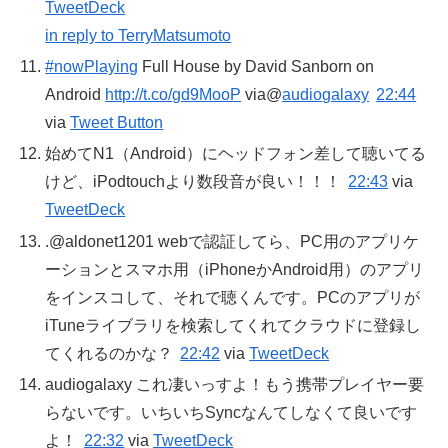
TweetDeck
in reply to TerryMatsumoto
#nowPlaying
Full House by David Sanborn on
Android
http://t.co/gd9MooP
via@
audiogalaxy
22:44
via
Tweet Button
始めてN1（Android）にヘッドフォン差して聴いてる
けど、iPodtouchより数段音が良い！！！
22:43
via
TweetDeck
.@aldonet1201 webで認証してら、PC用のアプリケ
ーションとスマホ用（iPhoneかAndroid用）のアプリ
をインスコして、それで聴くんです。PCのアプリが
iTuneライブラリを検索してくれてクラウドに登録し
てくれるのかな？
22:42
via
TweetDeck
audiogalaxy これ凄いっすよ！もう携帯プレイヤー要
らないです。いちいちSyncなんてしなくて良いです
よ！
22:32
via
TweetDeck