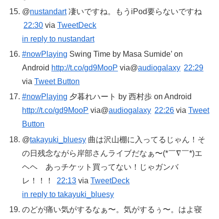
@
nustandart
凄いですね。もうiPod要らないですね
22:30
via
TweetDeck
in reply to nustandart
#nowPlaying
Swing Time by Masa Sumide’ on
Android
http://t.co/gd9MooP
via@
audiogalaxy
22:29
via
Tweet Button
#nowPlaying
夕暮れハート by 西村歩 on Android
http://t.co/gd9MooP
via@
audiogalaxy
22:26
via
Tweet
Button
@
takayuki_bluesy
曲は沢山棚に入ってるじゃん！そ
の日残念ながら岸部さんライブだなぁ〜(*￣∇￣*)エ
ヘヘ あっチケット買ってない！じゃガンバ
レ！！！
22:13
via
TweetDeck
in reply to takayuki_bluesy
のどが痛い気がするなぁ〜。気がするぅ〜。はよ寝