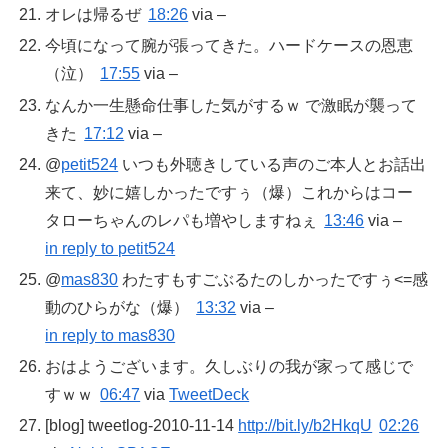
オレは帰るぜ
18:26
via –
今頃になって腕が張ってきた。ハードケースの恩恵
（泣）
17:55
via –
なんか一生懸命仕事した気がするｗ で激眠が襲って
きた
17:12
via –
@
petit524
いつも外聴きしている声のご本人とお話出
来て、妙に嬉しかったですぅ（爆）これからはコー
タローちゃんのレパも増やしますねぇ
13:46
via –
in reply to petit524
@
mas830
わたすもすごぶるたのしかったですぅ<=感
動のひらがな（爆）
13:32
via –
in reply to mas830
おはようございます。久しぶりの我が家って感じで
すｗｗ
06:47
via
TweetDeck
[blog] tweetlog-2010-11-14
http://bit.ly/b2HkqU
02:26