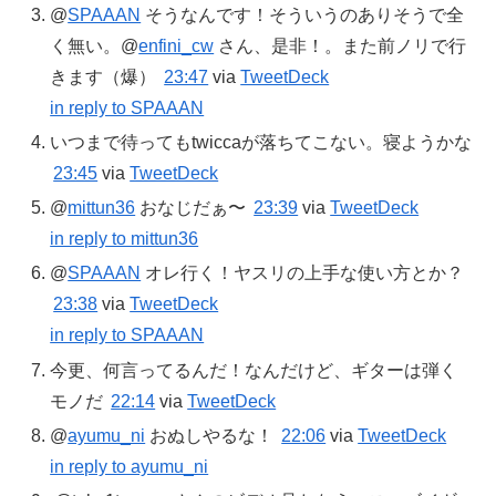
@
SPAAAN
そうなんです！そういうのありそうで全
く無い。@
enfini_cw
さん、是非！。また前ノリで行
きます（爆）
23:47
via
TweetDeck
in reply to SPAAAN
いつまで待ってもtwiccaが落ちてこない。寝ようかな
23:45
via
TweetDeck
@
mittun36
おなじだぁ〜
23:39
via
TweetDeck
in reply to mittun36
@
SPAAAN
オレ行く！ヤスリの上手な使い方とか？
23:38
via
TweetDeck
in reply to SPAAAN
今更、何言ってるんだ！なんだけど、ギターは弾く
モノだ
22:14
via
TweetDeck
@
ayumu_ni
おぬしやるな！
22:06
via
TweetDeck
in reply to ayumu_ni