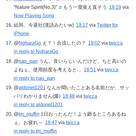
“Nature Spirit(No.3)” ♬もう一度覚え直そう
19:19
via
Now Playing Song
結局、今退社(漢語みたいw)
19:17
via
Twitter for
iPhone
@
NoharaGo
え？！合流したの？
19:02
via
twicca
in reply to NoharaGo
@
nao_pan
うん。良いらしいんだけど、ちと高いの
よねぇ。使用頻度を考えると…
18:51
via
twicca
in reply to nao_pan
@
aldonet1201
なんか聞いたことある名前だが、サッ
パリわかりません(爆)
18:48
via
twicca
in reply to aldonet1201
@
tm_muffin
1日おったんだ！よう廻るところあるね
ぇ。お疲れ～
18:47
via
twicca
in reply to tm_muffin