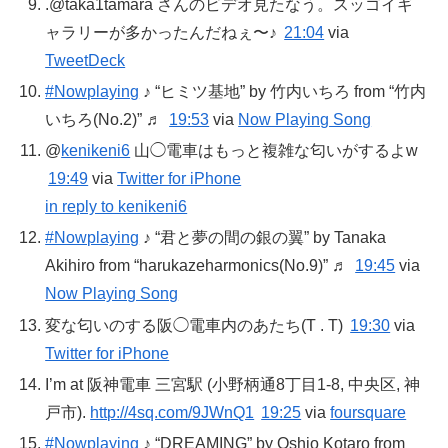
.@taka1tamara さんのビデオ見たなう。スッゴイギ
ャラリーが多かったんだねぇ〜♪
21:04
via
TweetDeck
#Nowplaying
♪ “ヒミツ基地” by 竹内いちろ from “竹内
いちろ(No.2)” ♬
19:53
via
Now Playing Song
@
kenikeni6
山◯電車はもっと複雑な匂いがするよw
19:49
via
Twitter for iPhone
in reply to kenikeni6
#Nowplaying
♪ “君と夢の間の銀の翼” by Tanaka
Akihiro from “harukazeharmonics(No.9)” ♬
19:45
via
Now Playing Song
変な匂いのする阪◯電車内のあたち(T . T)
19:30
via
Twitter for iPhone
I’m at 阪神電車 三宮駅 (小野柄通8丁目1-8, 中央区, 神
戸市).
http://4sq.com/9JWnQ1
19:25
via
foursquare
#Nowplaying
♪ “DREAMING” by Oshio Kotaro from