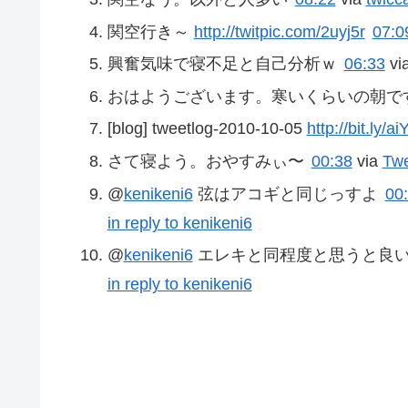
関空行き～
http://twitpic.com/2uyj5r
07:0
興奮気味で寝不足と自己分析ｗ
06:33
vi
おはようございます。寒いくらいの朝で
[blog] tweetlog-2010-10-05
http://bit.ly/a
さて寝よう。おやすみぃ〜
00:38
via
Tw
@
kenikeni6
弦はアコギと同じっすよ
00
in reply to kenikeni6
@
kenikeni6
エレキと同程度と思うと良
in reply to kenikeni6