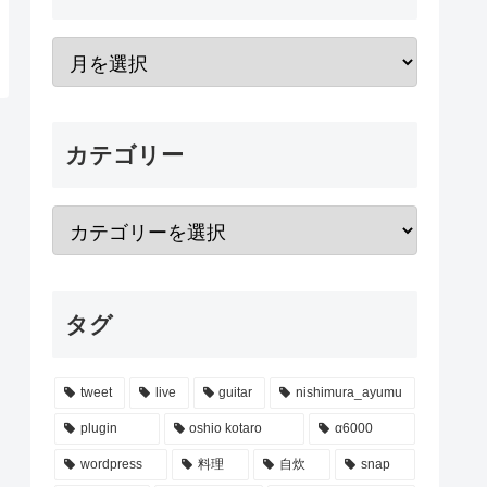
カテゴリー
タグ
tweet
live
guitar
nishimura_ayumu
plugin
oshio kotaro
α6000
wordpress
料理
自炊
snap