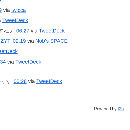
9
via
twicca
a
TweetDeck
すねぇ
06:27
via
TweetDeck
iYZYT
02:19
via
Nob’s SPACE
eetDeck
:34
via
TweetDeck
いっす
00:28
via
TweetDeck
Powered by
t2b