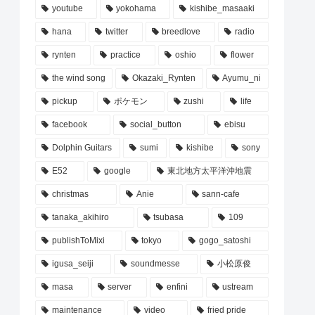
youtube
yokohama
kishibe_masaaki
hana
twitter
breedlove
radio
rynten
practice
oshio
flower
the wind song
Okazaki_Rynten
Ayumu_ni
pickup
ポケモン
zushi
life
facebook
social_button
ebisu
Dolphin Guitars
sumi
kishibe
sony
E52
google
東北地方太平洋沖地震
christmas
Anie
sann-cafe
tanaka_akihiro
tsubasa
109
publishToMixi
tokyo
gogo_satoshi
igusa_seiji
soundmesse
小松原俊
masa
server
enfini
ustream
maintenance
video
fried pride