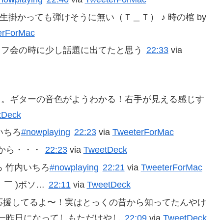
掛かっても弾けそうに無い（Ｔ＿Ｔ） ♪ 時の棺 by
erForMac
人。オフ会の時に少し話題に出てたと思う
22:33
via
ぁ。ギターの音色がようわかる！右手が見える感じす
tDeck
いちろ
#nowplaying
22:23
via
TweeterForMac
から・・・
22:23
via
TweetDeck
ろ 竹内いちろ
#nowplaying
22:21
via
TweeterForMac
￣ )ボソ…
22:11
via
TweetDeck
応援してるよ〜！実はとっくの昔から知ってたんやけ
一昨日になってしもただけやし
22:09
via
TweetDeck