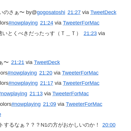
のさぁ〜 by@
gogosatoshi
21:27
via
TweetDeck
ors
#nowplaying
21:24
via
TweeterForMac
聴いとくべきだったっす（Ｔ＿Ｔ）
21:23
via
ぁ〜
21:21
via
TweetDeck
ors
#nowplaying
21:20
via
TweeterForMac
ors
#nowplaying
21:17
via
TweeterForMac
#nowplaying
21:13
via
TweeterForMac
olors
#nowplaying
21:09
via
TweeterForMac
e
ツイートするなぁ？？？N1の方がおかしいのか！
20:00