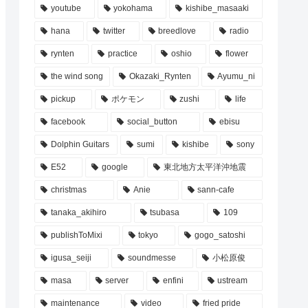
youtube
yokohama
kishibe_masaaki
hana
twitter
breedlove
radio
rynten
practice
oshio
flower
the wind song
Okazaki_Rynten
Ayumu_ni
pickup
ポケモン
zushi
life
facebook
social_button
ebisu
Dolphin Guitars
sumi
kishibe
sony
E52
google
東北地方太平洋沖地震
christmas
Anie
sann-cafe
tanaka_akihiro
tsubasa
109
publishToMixi
tokyo
gogo_satoshi
igusa_seiji
soundmesse
小松原俊
masa
server
enfini
ustream
maintenance
video
fried pride