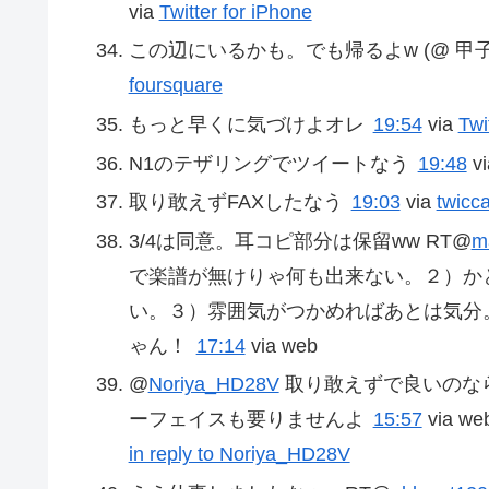
via
Twitter for iPhone
この辺にいるかも。でも帰るよw (@ 甲子園球場
foursquare
もっと早くに気づけよオレ
19:54
via
Twi
N1のテザリングでツイートなう
19:48
v
取り敢えずFAXしたなう
19:03
via
twicc
3/4は同意。耳コピ部分は保留ww RT@
m
で楽譜が無けりゃ何も出来ない。２）か
い。３）雰囲気がつかめればあとは気分
ゃん！
17:14
via web
@
Noriya_HD28V
取り敢えずで良いのな
ーフェイスも要りませんよ
15:57
via we
in reply to Noriya_HD28V