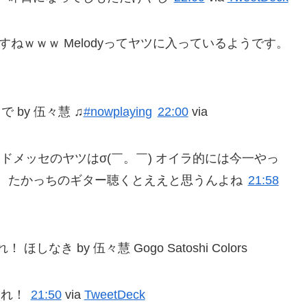
ですねｗｗｗ Melodyってヤツに入っているようです。
で by 伍々慧 ♫
#nowplaying
22:00
via
ドメッセのヤツはσ(￣。￣) オイラ的には今一やっ
、たかっちのギター聴くとええと思うんよね
21:58
き by 伍々慧 Gogo Satoshi Colors
れ！
21:50
via
TweetDeck