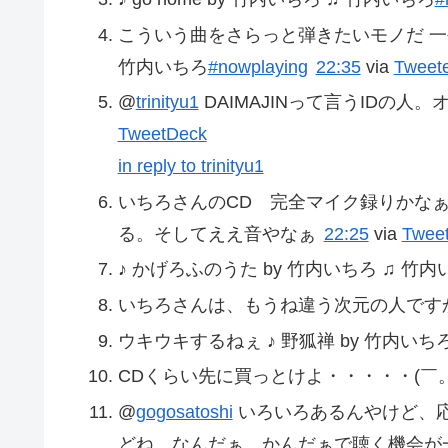
こういう曲をさらっと弾きたいモノだ 一生
竹内いちろ
#nowplaying
22:35
via
Tweet
@
trinityu1
DAIMAJINって言うIDの
TweetDeck
in reply to trinityu1
いちろさんのCD 完全マイク録りかな
る。そしてええ音やなぁ
22:25
via
Twee
♪ かげろふのうた by 竹内いちろ ♫ 竹内
いちろさんは、もうね違う次元の人です
ウキウキするねぇ ♪ 野狐禅 by 竹内いち
CDくらい先に買っとけよ・・・・・(￣。
@
gogosatoshi
いろいろあるんやけど、
どね、なんだぁ、かんだぁで聴く機会が