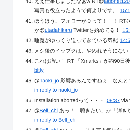
ええ仕事しましたなぁw RT@
aldonet120
写真も役立ったようで何よりです。
15:
ほうほう。フォローが０って！！！ RT
か@
utadahikaru
Twitterを始めてる！
15
睡魔がゆっくり迫ってきている気配
14:
メシ後のイップクは、やめれそうにない
これは痛い！ RT 「Xmarks」が約9
bitly
@
naoki_jo
影響あるんですねぇ。なんと
in reply to naoki_jo
Installation abortedって・・・
08:37
via
@
Bell_chi
あっ！「聴きたい」か「弾きた
in reply to Bell_chi