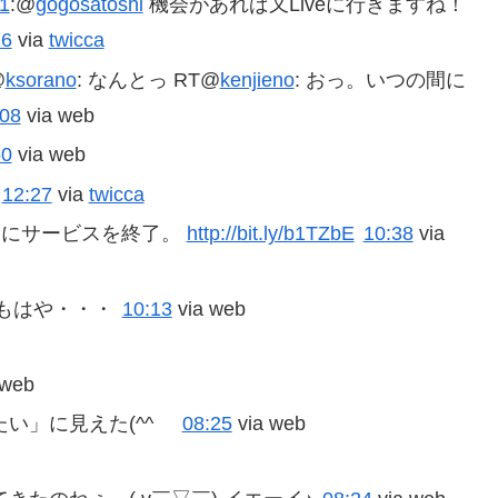
1
:@
gogosatoshi
機会があれば又Liveに行きますね！
16
via
twicca
@
ksorano
: なんとっ RT@
kenjieno
: おっ。いつの間に
:08
via web
50
via web
12:27
via
twicca
0日後にサービスを終了。
http://bit.ly/b1TZbE
10:38
via
もはや・・・
10:13
via web
 web
い」に見えた(^^ゞ
08:25
via web