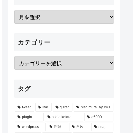
カテゴリー
タグ
tweet
live
guitar
nishimura_ayumu
plugin
oshio kotaro
α6000
wordpress
料理
自炊
snap