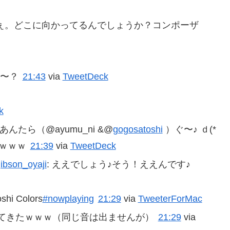
ぇ。どこに向かってるんでしょうか？コンポーザ
〜？
21:43
via
TweetDeck
k
たら（@ayumu_ni &@
gogosatoshi
）ぐ〜♪ ｄ(*
んｗｗｗ
21:39
via
TweetDeck
ibson_oyaji
: ええでしょう♪そう！ええんです♪
i Colors
#nowplaying
21:29
via
TweeterForMac
てきたｗｗｗ（同じ音は出ませんが）
21:29
via