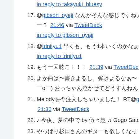
in reply to takayuki_bluesy
@
gibson_oyaji
なんかそんな感じですね
ー？
21:46
via
TweetDeck
in reply to gibson_oyaji
@
trinityu1
早くも、もう1本いくのかなぁ
in reply to trinityu1
もう一回聴こ！！！
21:39
via
TweetDec
よか曲ば〜書きよるし、弾きよるなぁ〜 あん
￣o￣) おっちゃん泣かせてどうすんね
Melodyを今注文しちゃいました！ RT@
g
21:36
via
TweetDeck
♪ 今夜、夢の中で by 伍々慧 ♫ Gogo Satosh
やっぱり杉田さんのギターも欲しくなっ