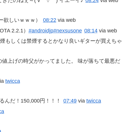
たのねぇ～( v￣▽￣) イエーイ♪
08:24
via web
ー欲しいｗｗｗ）
08:22
via web
 2.2.1）
#androidjp
#nexsusone
08:14
via web
、節煙もしくは禁煙するとかなり良いギターが買えちゃ
の値上げの時父がかってました。 味が落ちて最悪だ
ia
twicca
んだ！150,000円！！！
07:49
via
twicca
ca
a