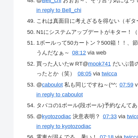
@
Bell_chi
おぉぉ～、そう言う気になってき
in reply to Bell_chi
これは真面目に考えざるを得ない（ギタ
N1にシステムアップデートがキター！（OTA
1ボールって50カートン？500箱！！
うんだなぁ～
08:12
via web
買った人いたw RT@
mook741
だいぶ昔
ったとか（笑）
08:05
via
twicca
@
caboulot
私も同じですね～(^^;
07:59
v
in reply to caboulot
タバコの1ボール(段ボール)予約なんてある
@
kyotozodiac
決意表明？
07:33
via
twic
in reply to kyotozodiac
電車が混んでる。暑い！
07:18
via
twicc