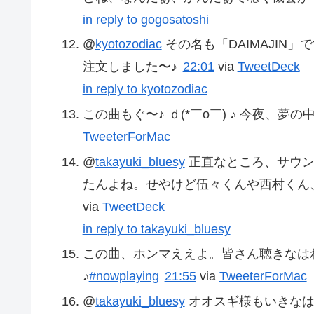
in reply to gogosatoshi
@
kyotozodiac
その名も「DAIMAJIN」
注文しました〜♪
22:01
via
TweetDeck
in reply to kyotozodiac
この曲もぐ〜♪ ｄ(*￣o￣) ♪ 今夜、夢の中
TweeterForMac
@
takayuki_bluesy
正直なところ、サウン
たんよね。せやけど伍々くんや西村くん
via
TweetDeck
in reply to takayuki_bluesy
この曲、ホンマええよ。皆さん聴きなはれ！ ほしな
♪
#nowplaying
21:55
via
TweeterForMac
@
takayuki_bluesy
オオスギ様もいきなは