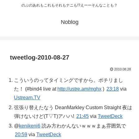
のぶのあれもこれもそれもナニも!?えーーそんなことも？
Noblog
tweetlog-2010-08-27
2010.08.28
こういうのってタイミングですから。ポチリまし
た！ (#bind4 live at
http://ustre.am/mghx
)
23:18
via
Ustream.TV
弦張り替えたなう DeanMarkley Custom Straight 夜は
弾けないけど(T▽T)アハハ!
21:45
via
TweetDeck
@
kenikeni6
読み方わかんないｗｗｗまぁ雰囲気で
20:59
via
TweetDeck