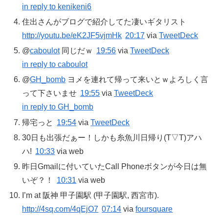
in reply to kenikeni6
住出さんがブログで紹介してた凄いギタリスト
http://youtu.be/eK2JF5vjmHk
20:17
via
TweetDeck
@
caboulot
同じだｗ
19:56
via
TweetDeck
in reply to caboulot
@
GH_bomb
ヨメを連れて帰って来いとｗよろしく言
って下さいませ
19:55
via
TweetDeck
in reply to GH_bomb
帰宅っと
19:54
via
TweetDeck
30日も出張だぁー！しかも糸魚川日帰り(T▽T)アハ
ハ!
10:33
via web
昨日Gmailに付いていたCall Phoneボタンが今日は無
いぞ？！
10:31
via web
I’m at 阪神 甲子園駅 (甲子園駅, 西宮市).
http://4sq.com/4qEjO7
07:14
via
foursquare