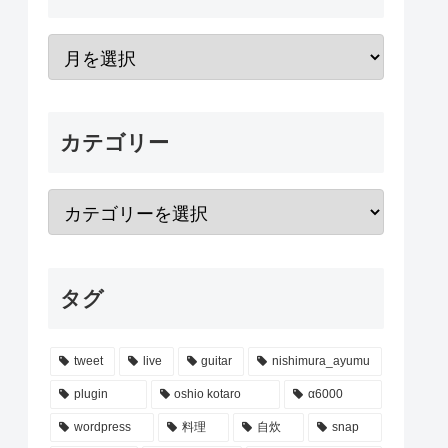
カテゴリー
タグ
tweet
live
guitar
nishimura_ayumu
plugin
oshio kotaro
α6000
wordpress
料理
自炊
snap