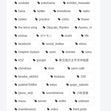
youtube
yokohama
kishibe_masaaki
hana
twitter
breedlove
radio
rynten
practice
oshio
flower
the wind song
Okazaki_Rynten
Ayumu_ni
pickup
ポケモン
zushi
life
facebook
social_button
ebisu
Dolphin Guitars
sumi
kishibe
sony
E52
google
東北地方太平洋沖地震
christmas
Anie
sann-cafe
tanaka_akihiro
tsubasa
109
publishToMixi
tokyo
gogo_satoshi
igusa_seiji
soundmesse
小松原俊
masa
server
enfini
ustream
maintenance
video
fried pride