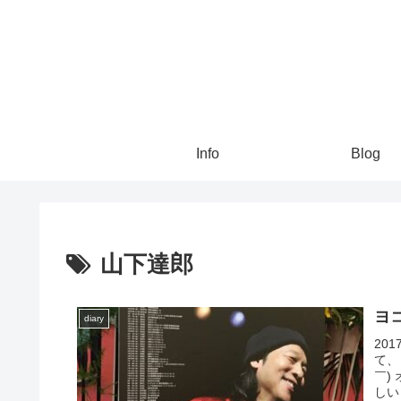
Info
Blog
山下達郎
ヨ
diary
20
て、
￣)
しい