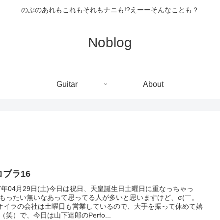
のぶのあれもこれもそれもナニも!?えーーそんなことも？
Noblog
Guitar
About
コブラ16
17年04月29日(土)今日は祝日、天皇誕生日土曜日に重なっちゃっ
もったい無いなあって思ってる人が多いと思いますけど、σ(￣。
 オイラの会社は土曜日も営業しているので、大手を振って休めて嬉
（笑）で、今日は山下達郎のPerfo...