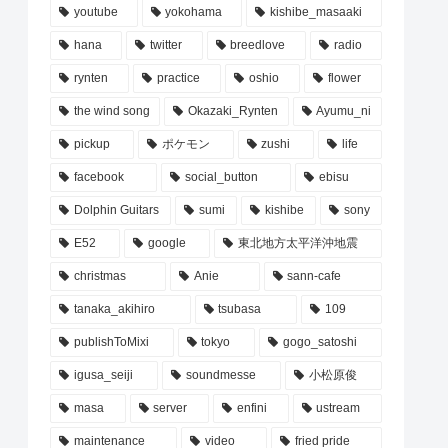
youtube
yokohama
kishibe_masaaki
hana
twitter
breedlove
radio
rynten
practice
oshio
flower
the wind song
Okazaki_Rynten
Ayumu_ni
pickup
ポケモン
zushi
life
facebook
social_button
ebisu
Dolphin Guitars
sumi
kishibe
sony
E52
google
東北地方太平洋沖地震
christmas
Anie
sann-cafe
tanaka_akihiro
tsubasa
109
publishToMixi
tokyo
gogo_satoshi
igusa_seiji
soundmesse
小松原俊
masa
server
enfini
ustream
maintenance
video
fried pride