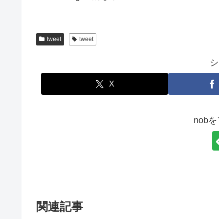
tweet
tweet
シ
X
nob
関連記事