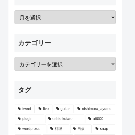
カテゴリー
タグ
tweet
live
guitar
nishimura_ayumu
plugin
oshio kotaro
α6000
wordpress
料理
自炊
snap