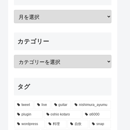
カテゴリー
タグ
tweet
live
guitar
nishimura_ayumu
plugin
oshio kotaro
α6000
wordpress
料理
自炊
snap