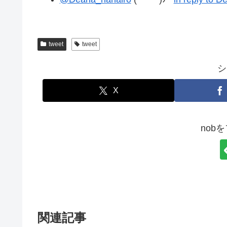
tweet
tweet
シ
X
nob
関連記事