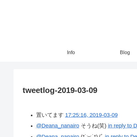
Info
Blog
tweetlog-2019-03-09
置いてます
17:25:16, 2019-03-09
@Deana_nanairo
そうね(笑)
in reply to
@Deana_nanairo
(*˙︶˙*)ﾉﾞ
in reply to 