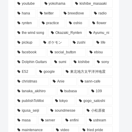
youtube
yokohama
kishibe_masaaki
hana
twitter
breedlove
radio
rynten
practice
oshio
flower
the wind song
Okazaki_Rynten
Ayumu_ni
pickup
ポケモン
zushi
life
facebook
social_button
ebisu
Dolphin Guitars
sumi
kishibe
sony
E52
google
東北地方太平洋沖地震
christmas
Anie
sann-cafe
tanaka_akihiro
tsubasa
109
publishToMixi
tokyo
gogo_satoshi
igusa_seiji
soundmesse
小松原俊
masa
server
enfini
ustream
maintenance
video
fried pride