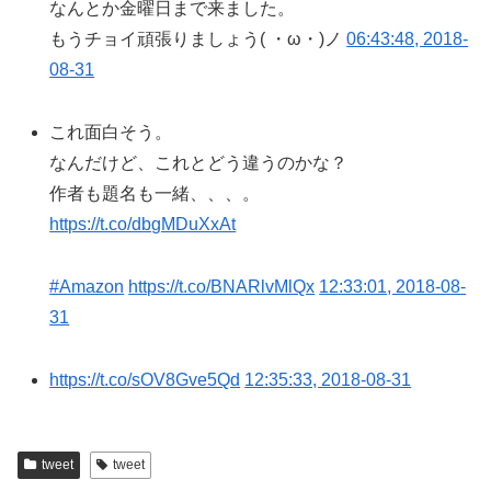
なんとか金曜日まで来ました。
もうチョイ頑張りましょう( ・ω・)ノ
06:43:48, 2018-
08-31
これ面白そう。
なんだけど、これとどう違うのかな？
作者も題名も一緒、、、。
https://t.co/dbgMDuXxAt
#Amazon
https://t.co/BNARlvMlQx
12:33:01, 2018-08-
31
https://t.co/sOV8Gve5Qd
12:35:33, 2018-08-31
tweet
tweet