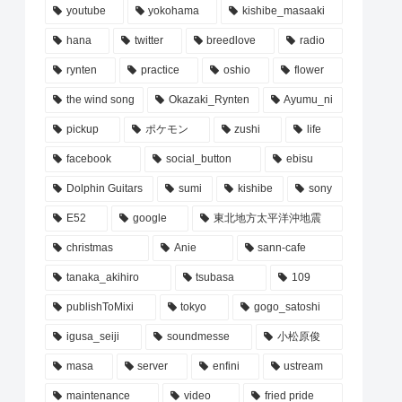
youtube
yokohama
kishibe_masaaki
hana
twitter
breedlove
radio
rynten
practice
oshio
flower
the wind song
Okazaki_Rynten
Ayumu_ni
pickup
ポケモン
zushi
life
facebook
social_button
ebisu
Dolphin Guitars
sumi
kishibe
sony
E52
google
東北地方太平洋沖地震
christmas
Anie
sann-cafe
tanaka_akihiro
tsubasa
109
publishToMixi
tokyo
gogo_satoshi
igusa_seiji
soundmesse
小松原俊
masa
server
enfini
ustream
maintenance
video
fried pride