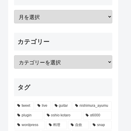
カテゴリー
タグ
tweet
live
guitar
nishimura_ayumu
plugin
oshio kotaro
α6000
wordpress
料理
自炊
snap