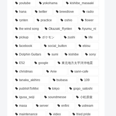
youtube
yokohama
kishibe_masaaki
hana
twitter
breedlove
radio
rynten
practice
oshio
flower
the wind song
Okazaki_Rynten
Ayumu_ni
pickup
ポケモン
zushi
life
facebook
social_button
ebisu
Dolphin Guitars
sumi
kishibe
sony
E52
google
東北地方太平洋沖地震
christmas
Anie
sann-cafe
tanaka_akihiro
tsubasa
109
publishToMixi
tokyo
gogo_satoshi
igusa_seiji
soundmesse
小松原俊
masa
server
enfini
ustream
maintenance
video
fried pride