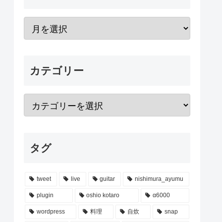
カテゴリー
タグ
tweet
live
guitar
nishimura_ayumu
plugin
oshio kotaro
α6000
wordpress
料理
自炊
snap