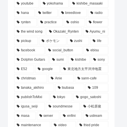
youtube
yokohama
kishibe_masaaki
hana
twitter
breedlove
radio
rynten
practice
oshio
flower
the wind song
Okazaki_Rynten
Ayumu_ni
pickup
ポケモン
zushi
life
facebook
social_button
ebisu
Dolphin Guitars
sumi
kishibe
sony
E52
google
東北地方太平洋沖地震
christmas
Anie
sann-cafe
tanaka_akihiro
tsubasa
109
publishToMixi
tokyo
gogo_satoshi
igusa_seiji
soundmesse
小松原俊
masa
server
enfini
ustream
maintenance
video
fried pride