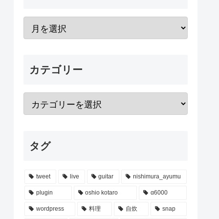
カテゴリー
タグ
tweet
live
guitar
nishimura_ayumu
plugin
oshio kotaro
α6000
wordpress
料理
自炊
snap