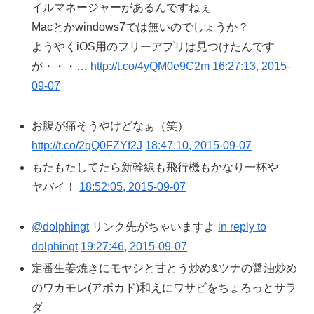
イルマネージャーがあるんですねぇ
Macとかwindows7では無いのでしょうか？
ようやくiOS用のフリーアプリは見つけたんです
が・・・…
http://t.co/4yQM0e9C2m
16:27:13, 2015-
09-07
お腹が痛そうやけどなぁ（笑）
http://t.co/2qQ0FZYf2J
18:47:10, 2015-09-07
もたもたしてたら新幹線も飛行機もかなり一杯や
ヤバイ！
18:52:05, 2015-09-07
@dolphingt
リンク先がちゃいますよ
in reply to
dolphingt
19:27:46, 2015-09-07
定番生姜焼きにモヤシと甘とう炒め&ツナの醤油炒め
のワカモレ(アボカド)和えにワサビをちょろっとサラ
ダ