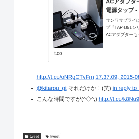
ACアダプタ
電源タップ 
サンワサプライ
プ『TAP-B5
ACアダプター
t.co
http://t.co/oNRgCTvFrn
17:37:09, 2015-0
@kitarou_gt
それだけか！(笑)
in reply to
こんな時間ですが(^◇^;)
http://t.co/k8N
tweet
tweet