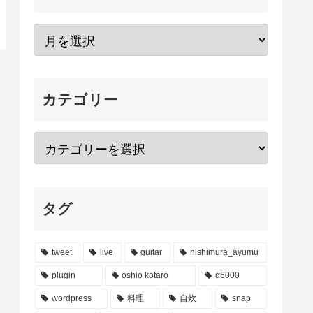
カテゴリー
タグ
tweet
live
guitar
nishimura_ayumu
plugin
oshio kotaro
α6000
wordpress
料理
自炊
snap