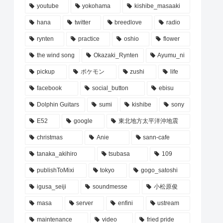
youtube
yokohama
kishibe_masaaki
hana
twitter
breedlove
radio
rynten
practice
oshio
flower
the wind song
Okazaki_Rynten
Ayumu_ni
pickup
ポケモン
zushi
life
facebook
social_button
ebisu
Dolphin Guitars
sumi
kishibe
sony
E52
google
東北地方太平洋沖地震
christmas
Anie
sann-cafe
tanaka_akihiro
tsubasa
109
publishToMixi
tokyo
gogo_satoshi
igusa_seiji
soundmesse
小松原俊
masa
server
enfini
ustream
maintenance
video
fried pride