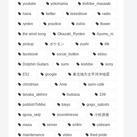
youtube
yokohama
kishibe_masaaki
hana
twitter
breedlove
radio
rynten
practice
oshio
flower
the wind song
Okazaki_Rynten
Ayumu_ni
pickup
ポケモン
zushi
life
facebook
social_button
ebisu
Dolphin Guitars
sumi
kishibe
sony
E52
google
東北地方太平洋沖地震
christmas
Anie
sann-cafe
tanaka_akihiro
tsubasa
109
publishToMixi
tokyo
gogo_satoshi
igusa_seiji
soundmesse
小松原俊
masa
server
enfini
ustream
maintenance
video
fried pride