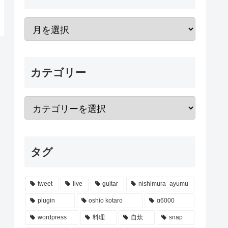
カテゴリー
タグ
tweet
live
guitar
nishimura_ayumu
plugin
oshio kotaro
α6000
wordpress
料理
自炊
snap