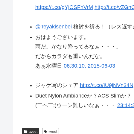
https://t.co/gYjOSFnVrM
http://t.co/vZGn
@Teyakisenbei
検討を祈る！（レス遅す
おはようございます。
雨だ。かなり降ってるなぁ・・・。
だからカラダも重いんだな。
あぁ水曜日
06:30:10, 2015-06-03
ジャケ写のシェア
http://t.co/IU9jNVn34N
Duet Nylon Ambianceか？ACS Slimか？
(￣ヘ￣;)ウーン難しいなぁ・・・
23:14:
tweet
tweet