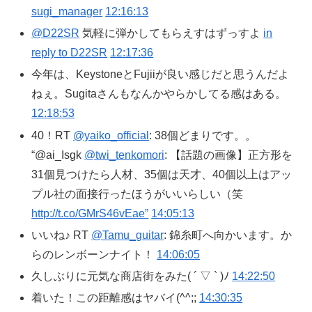
sugi_manager
12:16:13
@D22SR
気軽に弾かしてもらえすはずっすよ
in
reply to D22SR
12:17:36
今年は、KeystoneとFujiiが良い感じだと思うんだよ
ねぇ。Sugitaさんもなんかやらかしてる感はある。
12:18:53
40！RT
@yaiko_official
: 38個どまりです。。
“@ai_Isgk
@twi_tenkomori
: 【話題の画像】正方形を
31個見つけたら人材、35個は天才、40個以上はアッ
プル社の面接行ったほうがいいらしい（笑
http://t.co/GMrS46vEae”
14:05:13
いいね♪ RT
@Tamu_guitar
: 錦糸町へ向かいます。か
らのレンボーンナイト！
14:06:05
久しぶりに元気な商店街をみた( ´ ▽ ` )ﾉ
14:22:50
着いた！この距離感はヤバイ(^^;;
14:30:35