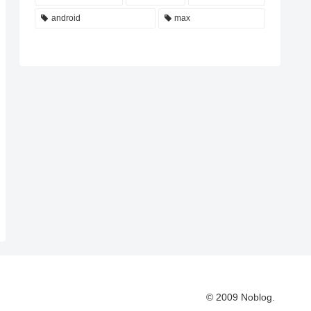
android
max
© 2009 Noblog.