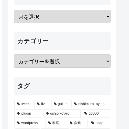
カテゴリー
タグ
tweet
live
guitar
nishimura_ayumu
plugin
oshio kotaro
α6000
wordpress
料理
自炊
snap