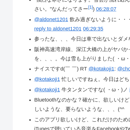
[1]
さい。"なんだってさー
)
06:28:07
@aldonet1201
飲み過ぎないように・・
reply to aldonet1201
06:29:35
参ったな、、、今日は車で出ないとダメ
阪神高速湾岸線、深江大橋の上がヤバか
を、、、。今は雪も上がりました( ・ω・
ナイスですd(￣ ￣) RT
@kotakoji1
:
@cho
@kotakoji1
忙しいですねぇ。今日はど
@kotakoji1
牛タンタンですな( ・ω・)ノ
Bluetoothなのかな？確かに、欲しいけ
しいような、要らないような、、、(^^
このアプリ欲しいけど、これだけのために
iTunesで聴いている音楽をFacebook