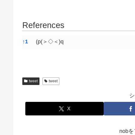
References
References
↑
1
(p(＞◇＜)q
tweet
tweet
シ
X
nob