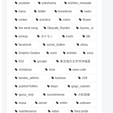
youtube
yokohama
kishibe_masaaki
hana
twitter
breedlove
radio
rynten
practice
oshio
flower
the wind song
Okazaki_Rynten
Ayumu_ni
pickup
ポケモン
zushi
life
facebook
social_button
ebisu
Dolphin Guitars
sumi
kishibe
sony
E52
google
東北地方太平洋沖地震
christmas
Anie
sann-cafe
tanaka_akihiro
tsubasa
109
publishToMixi
tokyo
gogo_satoshi
igusa_seiji
soundmesse
小松原俊
masa
server
enfini
ustream
maintenance
video
fried pride