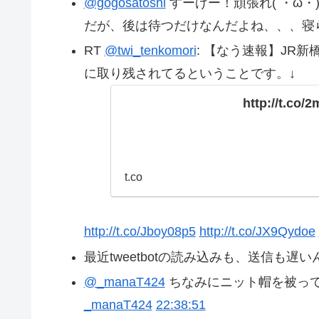
@gogosatoshi
すーげー！頑張れ( ・ω・
だが、後は待つだけなんだよね、、、寝
RT
@twi_tenkomori
: 【なう速報】JR
に取り残されてるということです。↓
http://t.co
t.co
http://t.co/Jboy08p5
http://t.co/JX9Qydoe
最近tweetbotの読み込みも、送信も遅
@_manaT424
ちなみにニット帽を被っ
_manaT424
22:38:51