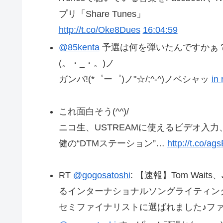
プリ「Share Tunes」
http://t.co/Oke8Dues
16:04:59
@85kenta
予選は何を弾いたんですかぁ
(。・_・。)ノ
ガンバ!(*゜ー゜)ノ"☆/;^-^)ノベシャッ
in 
これ面白そう(^^)/
ニコ生、USTREAMに使えるビデオ入力、
健の“DTMステーション”…
http://t.co/a
RT
@gogosatoshi
: 【速報】Tom Wai
るインターナショナルソングライティング
セミファイナリストに選ばれました♪ファイナ