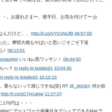
・・。お疲れさま〜、後半日、お気を付けて〜
in
なんだけど、、
http://t.co/VYCyNUfB
06:57:05
った。摩耶大橋もやばいと思いごそごそ下道
)ノ
08:13:01
copurinn
いいね♪黒ワッサン！
09:44:50
ちらへ？
in reply to kotakoji1
10:04:35
in reply to kotakoji1
10:10:15
ど、要らないって感じですね(笑) RT
@_MASH
: 何か欲
ゞ
http://t.co/2C7H1aNw
11:27:27
170円は・・・
やTwitterにアートワーク画像付きでシェアできるMacア